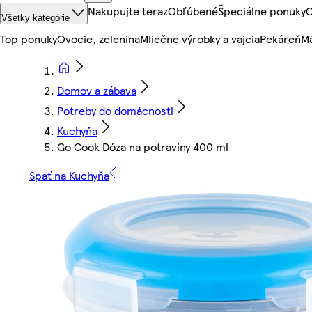
Nakupujte teraz
Obľúbené
Špeciálne ponuky
O
Všetky kategórie
Top ponuky
Ovocie, zelenina
Mliečne výrobky a vajcia
Pekáreň
Mä
Domov a zábava
Potreby do domácnosti
Kuchyňa
Go Cook Dóza na potraviny 400 ml
Späť na Kuchyňa