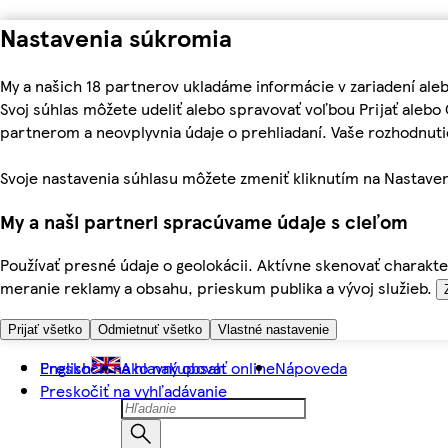
Nastavenia súkromia
My a našich 18 partnerov ukladáme informácie v zariadení ale
Svoj súhlas môžete udeliť alebo spravovať voľbou Prijať aleb
partnerom a neovplyvnia údaje o prehliadaní. Vaše rozhodnu
Svoje nastavenia súhlasu môžete zmeniť kliknutím na Nastaven
My a naši partneri spracúvame údaje s cieľom
Používať presné údaje o geolokácii. Aktívne skenovať charakter
meranie reklamy a obsahu, prieskum publika a vývoj služieb.
Prijať všetko
Odmietnuť všetko
Vlastné nastavenie
Preskočiť na hlavný obsah
English
Ako nakupovať online
Nápoveda
Preskočiť na vyhľadávanie