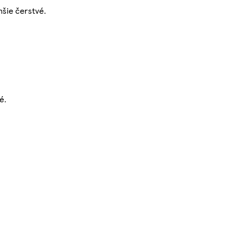
hšie čerstvé.
é.