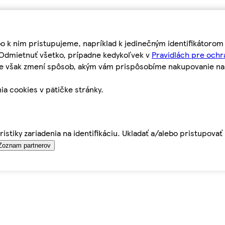
bo k nim pristupujeme, napríklad k jedinečným identifikátoro
o Odmietnuť všetko, prípadne kedykoľvek v
Pravidlách pre ochr
tie však zmení spôsob, akým vám prispôsobíme nakupovanie n
ia cookies v pätičke stránky.
istiky zariadenia na identifikáciu. Ukladať a/alebo pristupova
Zoznam partnerov