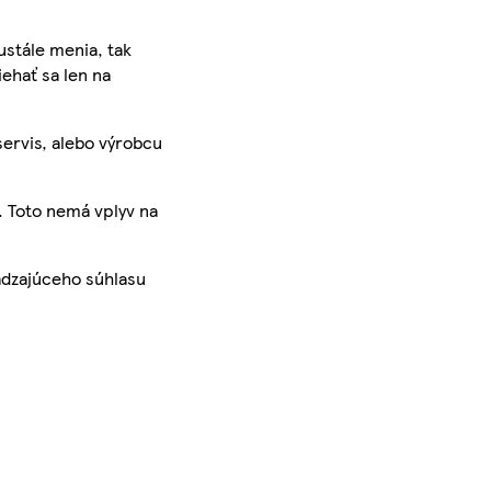
ustále menia, tak
iehať sa len na
servis, alebo výrobcu
. Toto nemá vplyv na
ádzajúceho súhlasu