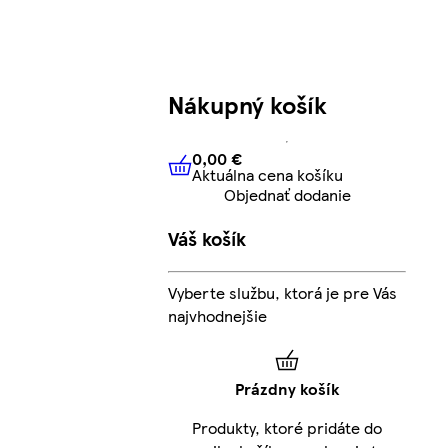
Nákupný košík
0,00 €
Aktuálna cena košíku
0,00 €
Aktuálna cena košíku
Objednať dodanie
Váš košík
Vyberte službu, ktorá je pre Vás
najvhodnejšie
Prázdny košík
Produkty, ktoré pridáte do