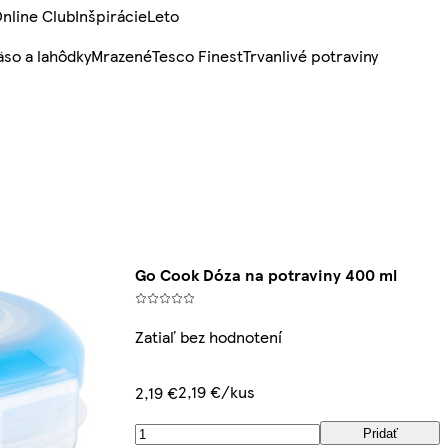
nline Club
Inšpirácie
Leto
so a lahôdky
Mrazené
Tesco Finest
Trvanlivé potraviny
Go Cook Dóza na potraviny 400 ml
Zatiaľ bez hodnotení
2,19 €/kus
2,19 €
Pridať