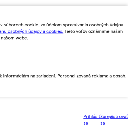
m v súboroch cookie, za účelom spracúvania osobných údajov.
anu osobných údajov a cookies.
Tieto voľby oznámime našim
a našom webe.
ť k informáciám na zariadení. Personalizovaná reklama a obsah,
Prihlásiť
Zaregistrovať
sa
sa