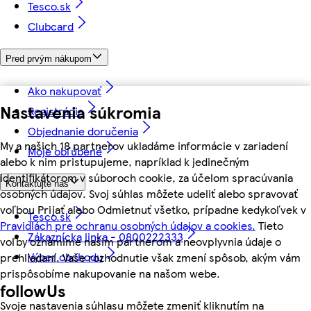
Tesco.sk
Clubcard
Pred prvým nákupom
Ako nakupovať
Nastavenia súkromia
Registrácia
Objednanie doručenia
My a našich 18 partnerov ukladáme informácie v zariadení
Moje obľúbené
alebo k nim pristupujeme, napríklad k jedinečným
identifikátorom v súboroch cookie, za účelom spracúvania
Kontaktujte nás
osobných údajov. Svoj súhlas môžete udeliť alebo spravovať
voľbou Prijať alebo Odmietnuť všetko, prípadne kedykoľvek v
Tesco.sk
Pravidlách pre ochranu osobných údajov a cookies.
Tieto
Zákaznícka linka - 0800222333
voľby oznámime našim partnerom a neovplyvnia údaje o
Výber obchodu
prehliadaní. Vaše rozhodnutie však zmení spôsob, akým vám
prispôsobíme nakupovanie na našom webe.
followUs
Svoje nastavenia súhlasu môžete zmeniť kliknutím na