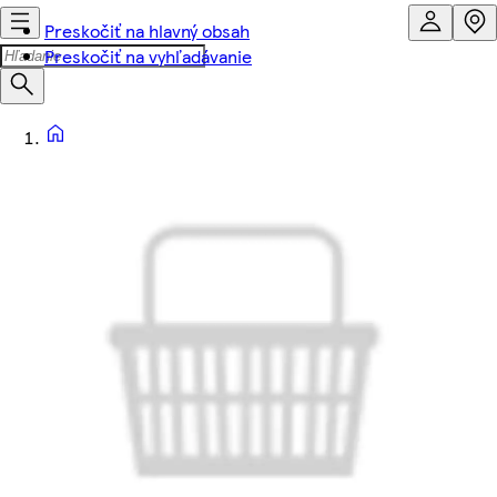
Preskočiť na hlavný obsah
Preskočiť na vyhľadávanie