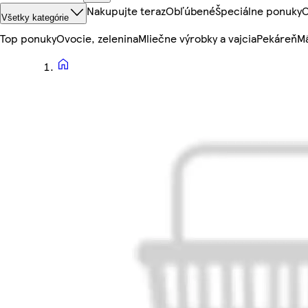
Nakupujte teraz
Obľúbené
Špeciálne ponuky
O
Všetky kategórie
Top ponuky
Ovocie, zelenina
Mliečne výrobky a vajcia
Pekáreň
Mä