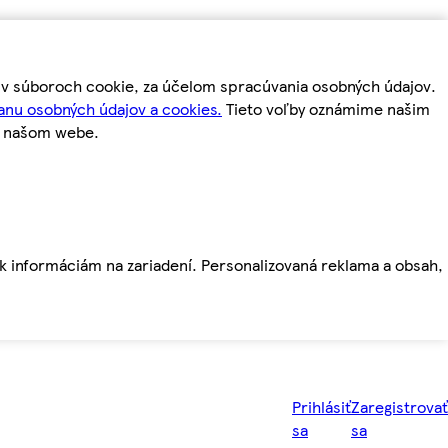
m v súboroch cookie, za účelom spracúvania osobných údajov.
anu osobných údajov a cookies.
Tieto voľby oznámime našim
a našom webe.
ť k informáciám na zariadení. Personalizovaná reklama a obsah,
Prihlásiť
Zaregistrovať
sa
sa