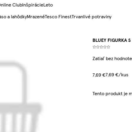
nline Club
Inšpirácie
Leto
so a lahôdky
Mrazené
Tesco Finest
Trvanlivé potraviny
BLUEY FIGURKA S
Zatiaľ bez hodnote
7,69 €/kus
7,69 €
Tento produkt je