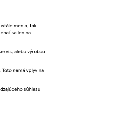
ustále menia, tak
iehať sa len na
servis, alebo výrobcu
. Toto nemá vplyv na
ádzajúceho súhlasu