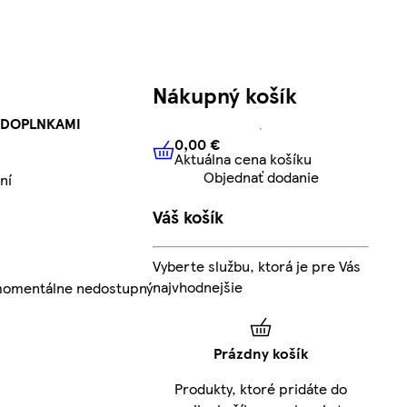
Nákupný košík
 DOPLNKAMI
0,00 €
Aktuálna cena košíku
0,00 €
Aktuálna cena košíku
Objednať dodanie
ní
Váš košík
Vyberte službu, ktorá je pre Vás
najvhodnejšie
 momentálne nedostupný
Prázdny košík
Produkty, ktoré pridáte do