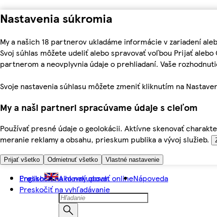
Nastavenia súkromia
My a našich 18 partnerov ukladáme informácie v zariadení ale
Svoj súhlas môžete udeliť alebo spravovať voľbou Prijať aleb
partnerom a neovplyvnia údaje o prehliadaní. Vaše rozhodnu
Svoje nastavenia súhlasu môžete zmeniť kliknutím na Nastaven
My a naši partneri spracúvame údaje s cieľom
Používať presné údaje o geolokácii. Aktívne skenovať charakter
meranie reklamy a obsahu, prieskum publika a vývoj služieb.
Prijať všetko
Odmietnuť všetko
Vlastné nastavenie
Preskočiť na hlavný obsah
English
Ako nakupovať online
Nápoveda
Preskočiť na vyhľadávanie