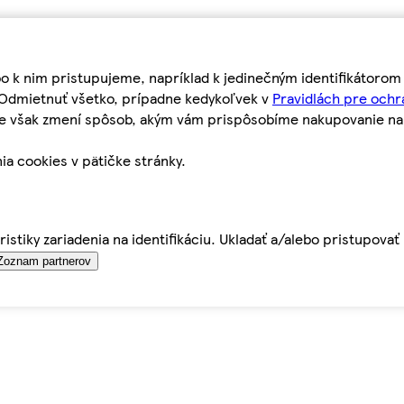
bo k nim pristupujeme, napríklad k jedinečným identifikátoro
o Odmietnuť všetko, prípadne kedykoľvek v
Pravidlách pre ochr
tie však zmení spôsob, akým vám prispôsobíme nakupovanie n
ia cookies v pätičke stránky.
istiky zariadenia na identifikáciu. Ukladať a/alebo pristupova
Zoznam partnerov