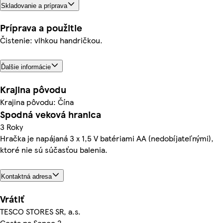
Skladovanie a príprava
Príprava a použitie
Čistenie: vlhkou handričkou.
Ďalšie informácie
Krajina pôvodu
Krajina pôvodu: Čína
Spodná veková hranica
3 Roky
Hračka je napájaná 3 x 1,5 V batériami AA (nedobíjateľnými),
ktoré nie sú súčasťou balenia.
Kontaktná adresa
Vrátiť
TESCO STORES SR, a.s.
Cesta na Senec 2