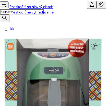
Preskočiť na hlavný obsah
Preskočiť na vyhľadávanie