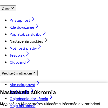
O nás
Prístupnosť
Kde dovážame
Poplatok za službu
Nastavenia cookies
Možnosti platby
Tesco.sk
Clubcard
Pred prvým nákupom
Ako nakupovať
Nastavenia súkromia
Registrácia
Objednanie doručenia
My a našich 18 partnerov ukladáme informácie v zariadení
Moje obľúbené