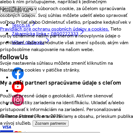
alebo k nim pristupujeme, napríklad k jedinečným
identifikátorom v súboroch cookie, za účelom spracúvania
Kontaktujte nás
osobných údajov. Svoj súhlas môžete udeliť alebo spravovať
voľbou Prijať alebo Odmietnuť všetko, prípadne kedykoľvek v
Tesco.sk
Pravidlách pre ochranu osobných údajov a cookies.
Tieto
Zákaznícka linka - 0800222333
voľby oznámime našim partnerom a neovplyvnia údaje o
Výber obchodu
prehliadaní. Vaše rozhodnutie však zmení spôsob, akým vám
prispôsobíme nakupovanie na našom webe.
followUs
Svoje nastavenia súhlasu môžete zmeniť kliknutím na
Nastavenia cookies v pätičke stránky.
My a naši partneri spracúvame údaje s cieľom
Používať presné údaje o geolokácii. Aktívne skenovať
charakteristiky zariadenia na identifikáciu. Ukladať a/alebo
pristupovať k informáciám na zariadení. Personalizovaná
©
Tesco Stores SR, a.s. 2026
reklama a obsah, meranie reklamy a obsahu, prieskum publika
a vývoj služieb.
Zoznam partnerov