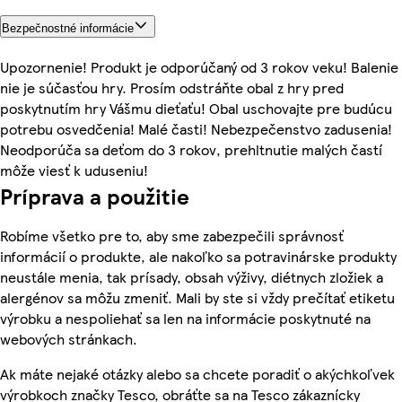
Bezpečnostné informácie
Upozornenie! Produkt je odporúčaný od 3 rokov veku! Balenie
nie je súčasťou hry. Prosím odstráňte obal z hry pred
poskytnutím hry Vášmu dieťaťu! Obal uschovajte pre budúcu
potrebu osvedčenia! Malé časti! Nebezpečenstvo zadusenia!
Neodporúča sa deťom do 3 rokov, prehltnutie malých častí
môže viesť k uduseniu!
Príprava a použitie
Robíme všetko pre to, aby sme zabezpečili správnosť
informácií o produkte, ale nakoľko sa potravinárske produkty
neustále menia, tak prísady, obsah výživy, diétnych zložiek a
alergénov sa môžu zmeniť. Mali by ste si vždy prečítať etiketu
výrobku a nespoliehať sa len na informácie poskytnuté na
webových stránkach.
Ak máte nejaké otázky alebo sa chcete poradiť o akýchkoľvek
výrobkoch značky Tesco, obráťte sa na Tesco zákaznícky