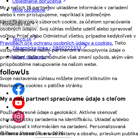
Objednanie doručenia
My a našich 18 partnerov ukladáme informácie v zariadení
Moje obľúbené
alebo k nim pristupujeme, napríklad k jedinečným
identifikátorom v súboroch cookie, za účelom spracúvania
Kontaktujte nás
osobných údajov. Svoj súhlas môžete udeliť alebo spravovať
voľbou Prijať alebo Odmietnuť všetko, prípadne kedykoľvek v
Tesco.sk
Pravidlách pre ochranu osobných údajov a cookies.
Tieto
Zákaznícka linka - 0800222333
voľby oznámime našim partnerom a neovplyvnia údaje o
Výber obchodu
prehliadaní. Vaše rozhodnutie však zmení spôsob, akým vám
prispôsobíme nakupovanie na našom webe.
followUs
Svoje nastavenia súhlasu môžete zmeniť kliknutím na
Nastavenia cookies v pätičke stránky.
My a naši partneri spracúvame údaje s cieľom
Používať presné údaje o geolokácii. Aktívne skenovať
charakteristiky zariadenia na identifikáciu. Ukladať a/alebo
pristupovať k informáciám na zariadení. Personalizovaná
©
Tesco Stores SR, a.s. 2026
reklama a obsah, meranie reklamy a obsahu, prieskum publika