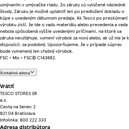
umývaním v umývačke riadu. Zo záruky sú vylúčené následné
škody. Záruku je možné uplatniť len po predložení dokladu o
kúpe s uvedeným dátumom predaja. Ak Tesco po preskúmaní
výrobku zistí, že ide o vadu materiálu alebo prevedenia a vada
nebola spôsobená vyššie uvedenými príčinami, na ktoré sa
záruka nevzťahuje, vymení výrobok za nový alebo, ak už nie je k
dispozícii, za podobný. Upozorňujeme, že v prípade súprav
bude vymenený len chybný výrobok.
FSC - Mix - FSC® C143882.
Kontaktná adresa
Vrátiť
TESCO STORES SR
a.s.
Cesta na Senec 2
821 04 Bratislava
Infolinka: 800 222 333
Adresa distribútora