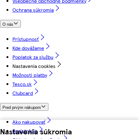
Všeobecné obchodné podmienky
Ochrana súkromia
O nás
Prístupnosť
Kde dovážame
Poplatok za službu
Nastavenia cookies
Možnosti platby
Tesco.sk
Clubcard
Pred prvým nákupom
Ako nakupovať
Nastavenia súkromia
Registrácia