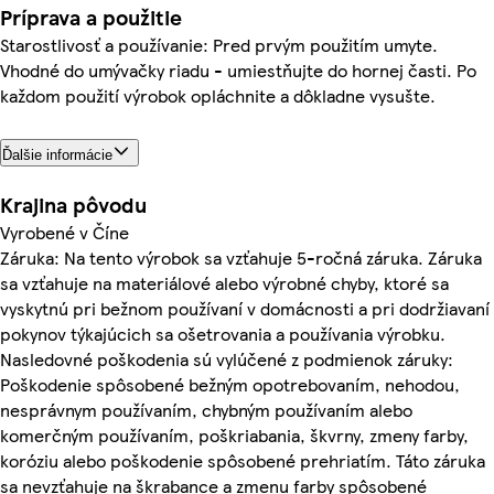
Príprava a použitie
Starostlivosť a používanie: Pred prvým použitím umyte.
Vhodné do umývačky riadu - umiestňujte do hornej časti. Po
každom použití výrobok opláchnite a dôkladne vysušte.
Ďalšie informácie
Krajina pôvodu
Vyrobené v Číne
Záruka: Na tento výrobok sa vzťahuje 5-ročná záruka. Záruka
sa vzťahuje na materiálové alebo výrobné chyby, ktoré sa
vyskytnú pri bežnom používaní v domácnosti a pri dodržiavaní
pokynov týkajúcich sa ošetrovania a používania výrobku.
Nasledovné poškodenia sú vylúčené z podmienok záruky:
Poškodenie spôsobené bežným opotrebovaním, nehodou,
nesprávnym používaním, chybným používaním alebo
komerčným používaním, poškriabania, škvrny, zmeny farby,
koróziu alebo poškodenie spôsobené prehriatím. Táto záruka
sa nevzťahuje na škrabance a zmenu farby spôsobené