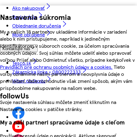
Ako nakupovať
Nastavenia súkromia
Registrácia
Objednanie doručenia
My a našich 18 partnerov ukladáme informácie v zariadení
Moje obľúbené
alebo k nim pristupujeme, napríklad k jedinečným
identifikátorom v súboroch cookie, za účelom spracúvania
Kontaktujte nás
osobných údajov. Svoj súhlas môžete udeliť alebo spravovať
voľbou Prijať alebo Odmietnuť všetko, prípadne kedykoľvek v
Tesco.sk
Pravidlách pre ochranu osobných údajov a cookies.
Tieto
Zákaznícka linka - 0800222333
voľby oznámime našim partnerom a neovplyvnia údaje o
Výber obchodu
prehliadaní. Vaše rozhodnutie však zmení spôsob, akým vám
prispôsobíme nakupovanie na našom webe.
followUs
Svoje nastavenia súhlasu môžete zmeniť kliknutím na
Nastavenia cookies v pätičke stránky.
My a naši partneri spracúvame údaje s cieľom
Používať presné údaje o geolokácii. Aktívne skenovať