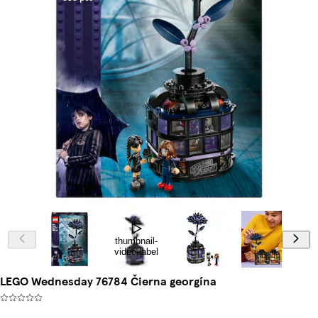
thumbnail-
video-label
LEGO Wednesday 76784 Čierna georgína