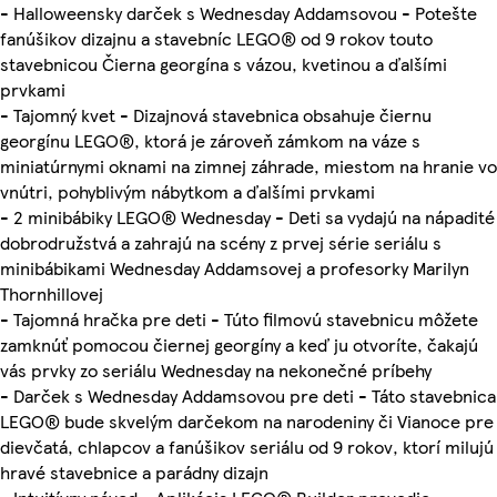
- Halloweensky darček s Wednesday Addamsovou - Potešte
fanúšikov dizajnu a stavebníc LEGO® od 9 rokov touto
stavebnicou Čierna georgína s vázou, kvetinou a ďalšími
prvkami
- Tajomný kvet - Dizajnová stavebnica obsahuje čiernu
georgínu LEGO®, ktorá je zároveň zámkom na váze s
miniatúrnymi oknami na zimnej záhrade, miestom na hranie vo
vnútri, pohyblivým nábytkom a ďalšími prvkami
- 2 minibábiky LEGO® Wednesday - Deti sa vydajú na nápadité
dobrodružstvá a zahrajú na scény z prvej série seriálu s
minibábikami Wednesday Addamsovej a profesorky Marilyn
Thornhillovej
- Tajomná hračka pre deti - Túto filmovú stavebnicu môžete
zamknúť pomocou čiernej georgíny a keď ju otvoríte, čakajú
vás prvky zo seriálu Wednesday na nekonečné príbehy
- Darček s Wednesday Addamsovou pre deti - Táto stavebnica
LEGO® bude skvelým darčekom na narodeniny či Vianoce pre
dievčatá, chlapcov a fanúšikov seriálu od 9 rokov, ktorí milujú
hravé stavebnice a parádny dizajn