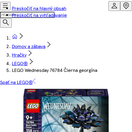
Preskočiť na hlavný obsah
Preskočiť na vyhľadávanie
Domov a zábava
Hračky
LEGO®
LEGO Wednesday 76784 Čierna georgína
Späť na LEGO®