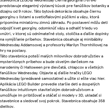
predstavuje elegantný výstavný kúsok pre fanúšikov botaniky a
dizajnu od 9 rokov. Táto bytová dekorácia obsahuje čiernu
georgínu s listami a svetlofialovými púčikmi a vázu, ktorá
pripomína miniatúrnu zimnú záhradu. Po postavení môžu deti
odpojiť kvet georgíny, odomknúť vázu a odhaliť triedu vo
vnútri, v ktorej sú odnímateľné stoly, stolička a ďalšie doplnky
na vymýšľanie príbehov. Stavebnica obsahuje aj minibábiky
Wednesday Addamsovej a profesorky Marilyn Thornhillovej na
hry na postavy.
Táto stavebnica poteší malých milovníkov dobrodružstiev a
mysterióznych príbehov a bude skvelým darčekom na
narodeniny či Halloween pre dievčatá, chlapcov a všetkých
fanúšikov Wednesday. Objavte aj ďalšie hračky LEGO
Wednesday (predávané samostatne) a užite si ešte viac hier.
Aplikácia LEGO Builder prevedie staršie deti a dospelých
fanúšikov intuitívnym staviteľským dobrodružstvom a
umožňuje im približovať a otáčať si modely v 3D, ukladať si
stavebnice a sledovať svoj pokrok. Stavebnica obsahuje 358
dielikov.