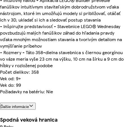
- Intuitívny návod - Aplikácia LEGO® Builder prevedie
fanúšikov intuitívnym staviteľským dobrodružstvom vďaka
nástrojom, ktoré im umožňujú modely si približovať, otáčať
ich v 3D, ukladať si ich a sledovať postup stavania
- Inšpirujte predstavivosť - Stavebnice LEGO® Wednesday
povzbudzujú malých fanúšikov záhad do hľadania pravdy
vďaka mnohým možnostiam stavania a tvorivým detailom na
vymýšľanie príbehov
- Rozmery - Táto 358-dielna stavebnica s čiernou georgínou
vo váze meria vyše 23 cm na výšku, 10 cm na šírku a 9 cm do
hĺbky v rozloženej podobe
Počet dielikov: 358
Vek od: 9+
Vek do: 99
Požiadavky na batériu: Nie
Ďalšie informácie
Spodná veková hranica
9 Roky