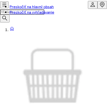
Preskočiť na hlavný obsah
Preskočiť na vyhľadávanie