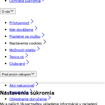
Ochrana súkromia
O nás
Prístupnosť
Kde dovážame
Poplatok za službu
Nastavenia cookies
Možnosti platby
Tesco.sk
Clubcard
Pred prvým nákupom
Ako nakupovať
Nastavenia súkromia
Registrácia
Objednanie doručenia
My a našich 18 partnerov ukladáme informácie v zariadení