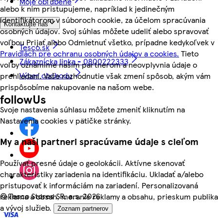
Moje obľúbené
alebo k nim pristupujeme, napríklad k jedinečným
identifikátorom v súboroch cookie, za účelom spracúvania
Kontaktujte nás
osobných údajov. Svoj súhlas môžete udeliť alebo spravovať
voľbou Prijať alebo Odmietnuť všetko, prípadne kedykoľvek v
Tesco.sk
Pravidlách pre ochranu osobných údajov a cookies.
Tieto
Zákaznícka linka - 0800222333
voľby oznámime našim partnerom a neovplyvnia údaje o
Výber obchodu
prehliadaní. Vaše rozhodnutie však zmení spôsob, akým vám
prispôsobíme nakupovanie na našom webe.
followUs
Svoje nastavenia súhlasu môžete zmeniť kliknutím na
Nastavenia cookies v pätičke stránky.
My a naši partneri spracúvame údaje s cieľom
Používať presné údaje o geolokácii. Aktívne skenovať
charakteristiky zariadenia na identifikáciu. Ukladať a/alebo
pristupovať k informáciám na zariadení. Personalizovaná
©
Tesco Stores SR, a.s. 2026
reklama a obsah, meranie reklamy a obsahu, prieskum publika
a vývoj služieb.
Zoznam partnerov