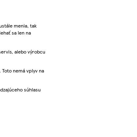
ustále menia, tak
iehať sa len na
servis, alebo výrobcu
. Toto nemá vplyv na
ádzajúceho súhlasu