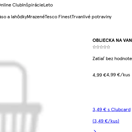
nline Club
Inšpirácie
Leto
so a lahôdky
Mrazené
Tesco Finest
Trvanlivé potraviny
OBLIECKA NA VAN
Zatiaľ bez hodnote
4,99 €/kus
4,99 €
3,49 € s Clubcard
(3,49 €/kus)