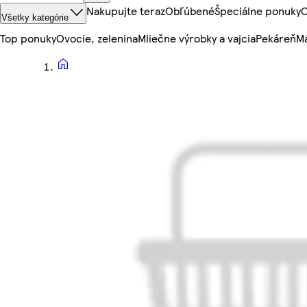
Nakupujte teraz
Obľúbené
Špeciálne ponuky
O
Všetky kategórie
Top ponuky
Ovocie, zelenina
Mliečne výrobky a vajcia
Pekáreň
Mä