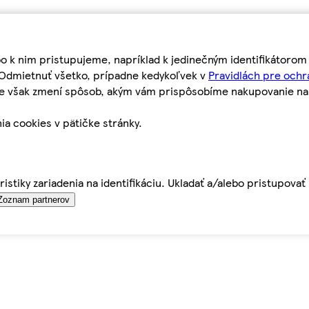
bo k nim pristupujeme, napríklad k jedinečným identifikátoro
o Odmietnuť všetko, prípadne kedykoľvek v
Pravidlách pre ochr
tie však zmení spôsob, akým vám prispôsobíme nakupovanie n
ia cookies v pätičke stránky.
istiky zariadenia na identifikáciu. Ukladať a/alebo pristupova
Zoznam partnerov