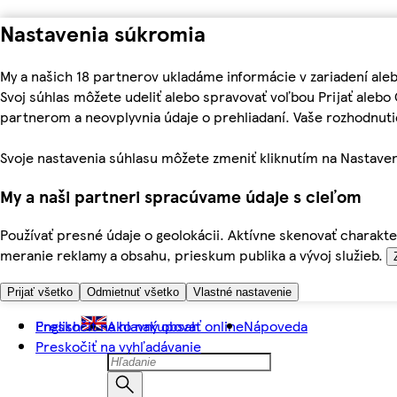
Nastavenia súkromia
My a našich 18 partnerov ukladáme informácie v zariadení ale
Svoj súhlas môžete udeliť alebo spravovať voľbou Prijať aleb
partnerom a neovplyvnia údaje o prehliadaní. Vaše rozhodnu
Svoje nastavenia súhlasu môžete zmeniť kliknutím na Nastaven
My a naši partneri spracúvame údaje s cieľom
Používať presné údaje o geolokácii. Aktívne skenovať charakter
meranie reklamy a obsahu, prieskum publika a vývoj služieb.
Prijať všetko
Odmietnuť všetko
Vlastné nastavenie
Preskočiť na hlavný obsah
English
Ako nakupovať online
Nápoveda
Preskočiť na vyhľadávanie