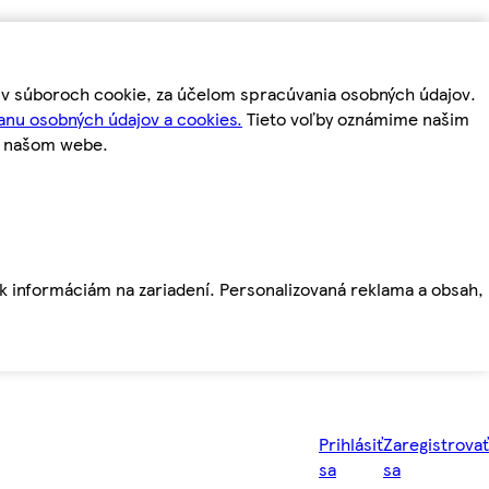
m v súboroch cookie, za účelom spracúvania osobných údajov.
anu osobných údajov a cookies.
Tieto voľby oznámime našim
a našom webe.
ť k informáciám na zariadení. Personalizovaná reklama a obsah,
Prihlásiť
Zaregistrovať
sa
sa