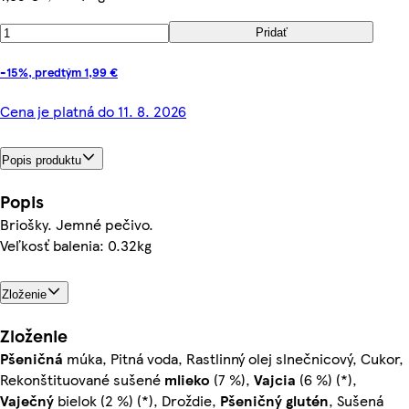
Pridať
-15%, predtým 1,99 €
Cena je platná do 11. 8. 2026
Popis produktu
Popis
Briošky. Jemné pečivo.
Veľkosť balenia: 0.32kg
Zloženie
Zloženie
Pšeničná
múka, Pitná voda, Rastlinný olej slnečnicový, Cukor,
Rekonštituované sušené
mlieko
(7 %),
Vajcia
(6 %) (*),
Vaječný
bielok (2 %) (*), Droždie,
Pšeničný
glutén
, Sušená