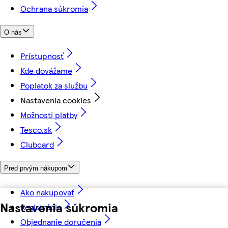
Ochrana súkromia
O nás
Prístupnosť
Kde dovážame
Poplatok za službu
Nastavenia cookies
Možnosti platby
Tesco.sk
Clubcard
Pred prvým nákupom
Ako nakupovať
Nastavenia súkromia
Registrácia
Objednanie doručenia