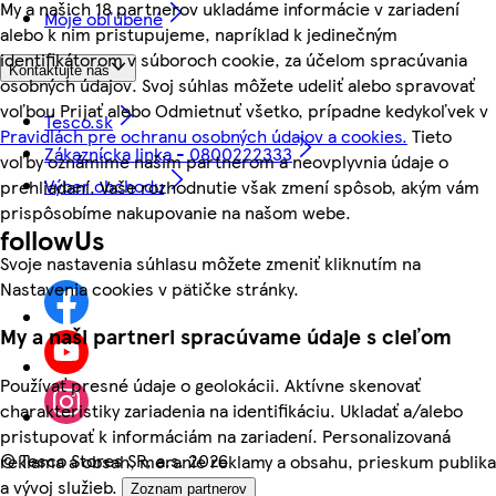
My a našich 18 partnerov ukladáme informácie v zariadení
Moje obľúbené
alebo k nim pristupujeme, napríklad k jedinečným
identifikátorom v súboroch cookie, za účelom spracúvania
Kontaktujte nás
osobných údajov. Svoj súhlas môžete udeliť alebo spravovať
voľbou Prijať alebo Odmietnuť všetko, prípadne kedykoľvek v
Tesco.sk
Pravidlách pre ochranu osobných údajov a cookies.
Tieto
Zákaznícka linka - 0800222333
voľby oznámime našim partnerom a neovplyvnia údaje o
Výber obchodu
prehliadaní. Vaše rozhodnutie však zmení spôsob, akým vám
prispôsobíme nakupovanie na našom webe.
followUs
Svoje nastavenia súhlasu môžete zmeniť kliknutím na
Nastavenia cookies v pätičke stránky.
My a naši partneri spracúvame údaje s cieľom
Používať presné údaje o geolokácii. Aktívne skenovať
charakteristiky zariadenia na identifikáciu. Ukladať a/alebo
pristupovať k informáciám na zariadení. Personalizovaná
©
Tesco Stores SR, a.s. 2026
reklama a obsah, meranie reklamy a obsahu, prieskum publika
a vývoj služieb.
Zoznam partnerov