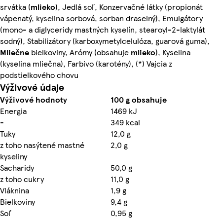
srvátka (
mlieko
), Jedlá soľ, Konzervačné látky (propionát
vápenatý, kyselina sorbová, sorban draselný), Emulgátory
(mono- a diglyceridy mastných kyselín, stearoyl-2-laktylát
sodný), Stabilizátory (karboxymetylcelulóza, guarová guma),
Mliečne
bielkoviny, Arómy (obsahuje
mlieko
), Kyselina
(kyselina mliečna), Farbivo (karotény), (*) Vajcia z
podstielkového chovu
Výživové údaje
Výživové hodnoty
100 g obsahuje
Energia
1469 kJ
-
349 kcal
Tuky
12,0 g
z toho nasýtené mastné
2,0 g
kyseliny
Sacharidy
50,0 g
z toho cukry
11,0 g
Vláknina
1,9 g
Bielkoviny
9,4 g
Soľ
0,95 g