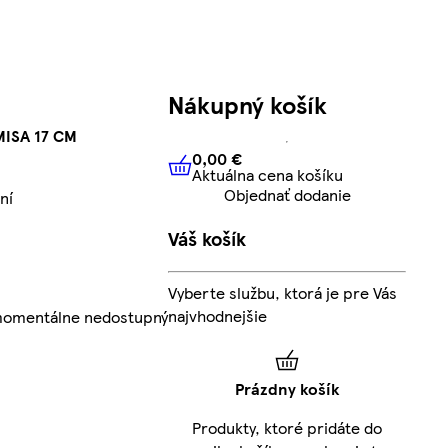
Nákupný košík
MISA 17 CM
0,00 €
Aktuálna cena košíku
0,00 €
Aktuálna cena košíku
Objednať dodanie
ní
Váš košík
Vyberte službu, ktorá je pre Vás
najvhodnejšie
 momentálne nedostupný
Prázdny košík
Produkty, ktoré pridáte do