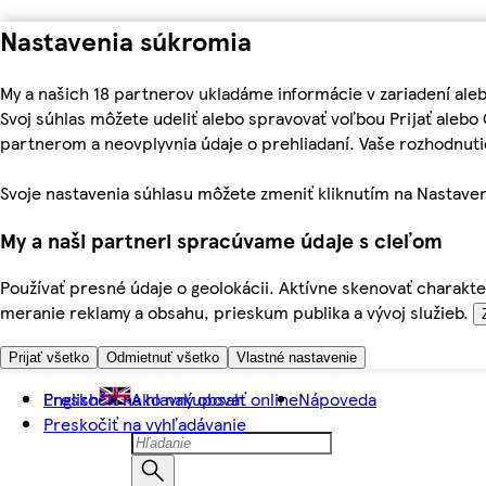
Nastavenia súkromia
My a našich 18 partnerov ukladáme informácie v zariadení ale
Svoj súhlas môžete udeliť alebo spravovať voľbou Prijať aleb
partnerom a neovplyvnia údaje o prehliadaní. Vaše rozhodnu
Svoje nastavenia súhlasu môžete zmeniť kliknutím na Nastaven
My a naši partneri spracúvame údaje s cieľom
Používať presné údaje o geolokácii. Aktívne skenovať charakter
meranie reklamy a obsahu, prieskum publika a vývoj služieb.
Prijať všetko
Odmietnuť všetko
Vlastné nastavenie
Preskočiť na hlavný obsah
English
Ako nakupovať online
Nápoveda
Preskočiť na vyhľadávanie