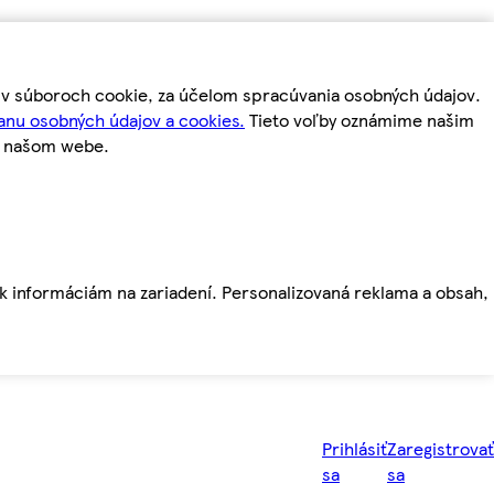
m v súboroch cookie, za účelom spracúvania osobných údajov.
anu osobných údajov a cookies.
Tieto voľby oznámime našim
a našom webe.
ť k informáciám na zariadení. Personalizovaná reklama a obsah,
Prihlásiť
Zaregistrovať
sa
sa