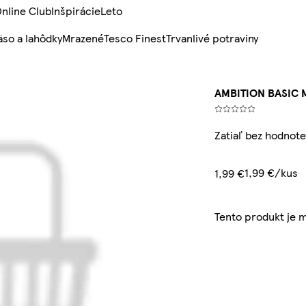
nline Club
Inšpirácie
Leto
so a lahôdky
Mrazené
Tesco Finest
Trvanlivé potraviny
AMBITION BASIC 
Zatiaľ bez hodnote
1,99 €/kus
1,99 €
Tento produkt je