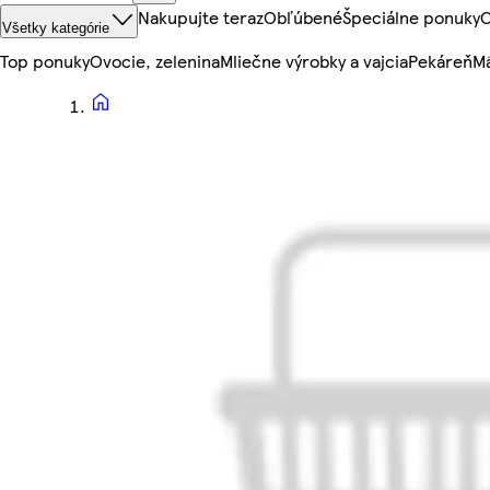
Nakupujte teraz
Obľúbené
Špeciálne ponuky
O
Všetky kategórie
Top ponuky
Ovocie, zelenina
Mliečne výrobky a vajcia
Pekáreň
Mä