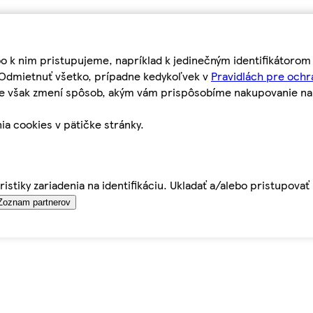
bo k nim pristupujeme, napríklad k jedinečným identifikátoro
o Odmietnuť všetko, prípadne kedykoľvek v
Pravidlách pre ochr
tie však zmení spôsob, akým vám prispôsobíme nakupovanie n
ia cookies v pätičke stránky.
istiky zariadenia na identifikáciu. Ukladať a/alebo pristupova
Zoznam partnerov