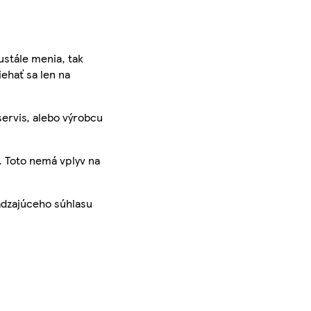
ustále menia, tak
iehať sa len na
servis, alebo výrobcu
. Toto nemá vplyv na
ádzajúceho súhlasu