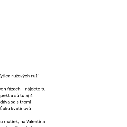
ytica ružových ruží
ych fázach - nájdete tu
pekt a sú tu aj 4
odáva sa s tromi
ť ako kvetinovú
u matiek, na Valentína