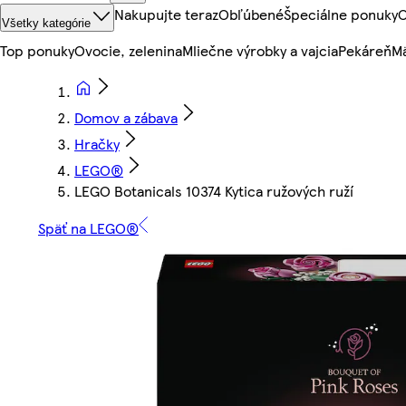
Nakupujte teraz
Obľúbené
Špeciálne ponuky
O
Všetky kategórie
Top ponuky
Ovocie, zelenina
Mliečne výrobky a vajcia
Pekáreň
Mä
Domov a zábava
Hračky
LEGO®
LEGO Botanicals 10374 Kytica ružových ruží
Späť na LEGO®