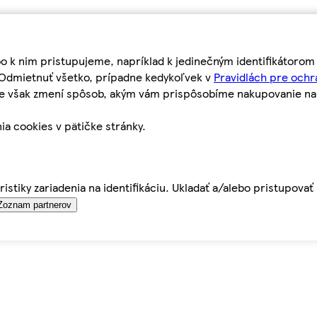
bo k nim pristupujeme, napríklad k jedinečným identifikátoro
o Odmietnuť všetko, prípadne kedykoľvek v
Pravidlách pre ochr
tie však zmení spôsob, akým vám prispôsobíme nakupovanie n
ia cookies v pätičke stránky.
istiky zariadenia na identifikáciu. Ukladať a/alebo pristupova
Zoznam partnerov