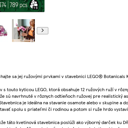
00:00
chajte sa jej ružovými prvkami v stavebnici LEGO® Botanicals K
ov s touto kyticou LEGO, ktorá obsahuje 12 ružových ruží v rôzn
uže sú navrhnuté v rôznych odtieňoch ružovej pre realistický as
Stavebnica je ideálna na stavanie osamote alebo v skupine a d
vať spolu s priateľmi či rodinou a potom si ruže hrdo vystavi
kže táto kvetinová stavebnica poslúži ako výborný darček ku Dň