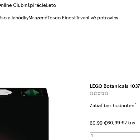
nline Club
Inšpirácie
Leto
so a lahôdky
Mrazené
Tesco Finest
Trvanlivé potraviny
LEGO Botanicals 1037
Zatiaľ bez hodnotení
60,99 €/kus
60,99 €