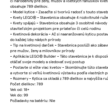
či narodeniny pre ženy, mužov a všetkých fanúšikov kvet
obsahuje 789 dielikov.
- Model kytice - Zasaďte si tvorivú radosť s touto stav
- Kvety LEGO® - Stavebnica obsahuje 4 rozkvitnuté ruže, 
- Kvety spájajú - Stavebnica obsahuje 3 osobitné návod
staviteľským projektom pre priateľov či celú rodinu
- Kvetinová dekorácia - Až si naaranžovanú kyticu postav
do každej izby nádych prírody
- Tip na kvetinový darček - Stavebnica poslúži ako zábavn
pre mužov, ženy a milovníkov prírody
- Aplikácia LEGO® Builder - Táto stavebnica je k dispozíci
otáčať svoje modely a sledovať svoj postup
- Postavte si ešte viac kvetov - Skombinujte túto stave
a vytvorte si veľkú kvetinovú výstavku podľa vlastných 
- Rozmery - Kytica sa skladá z 789 dielikov a najvyššia r
Počet dielikov: 789
Vek od: 18+
Vek do: 99
Požiadavky na batériu: Nie