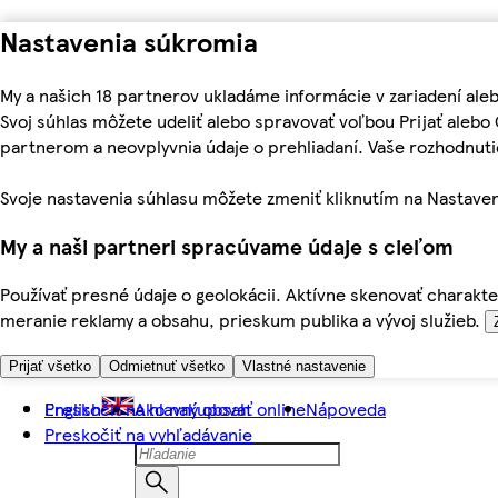
Nastavenia súkromia
My a našich 18 partnerov ukladáme informácie v zariadení ale
Svoj súhlas môžete udeliť alebo spravovať voľbou Prijať aleb
partnerom a neovplyvnia údaje o prehliadaní. Vaše rozhodnu
Svoje nastavenia súhlasu môžete zmeniť kliknutím na Nastaven
My a naši partneri spracúvame údaje s cieľom
Používať presné údaje o geolokácii. Aktívne skenovať charakter
meranie reklamy a obsahu, prieskum publika a vývoj služieb.
Prijať všetko
Odmietnuť všetko
Vlastné nastavenie
Preskočiť na hlavný obsah
English
Ako nakupovať online
Nápoveda
Preskočiť na vyhľadávanie