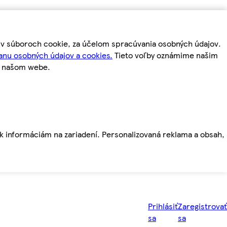
m v súboroch cookie, za účelom spracúvania osobných údajov.
anu osobných údajov a cookies.
Tieto voľby oznámime našim
a našom webe.
ť k informáciám na zariadení. Personalizovaná reklama a obsah,
Prihlásiť
Zaregistrovať
sa
sa