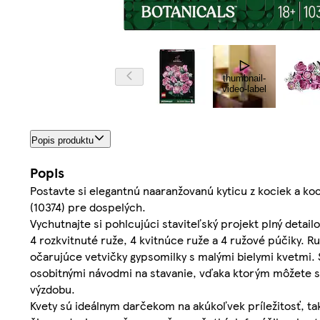
thumbnail-
video-label
Popis produktu
Popis
Postavte si elegantnú naaranžovanú kyticu z kociek a ko
(10374) pre dospelých.
Vychutnajte si pohlcujúci staviteľský projekt plný detail
4 rozkvitnuté ruže, 4 kvitnúce ruže a 4 ružové púčiky. R
očarujúce vetvičky gypsomilky s malými bielymi kvetmi. 
osobitnými návodmi na stavanie, vďaka ktorým môžete sta
výzdobu.
Kvety sú ideálnym darčekom na akúkoľvek príležitosť, ta