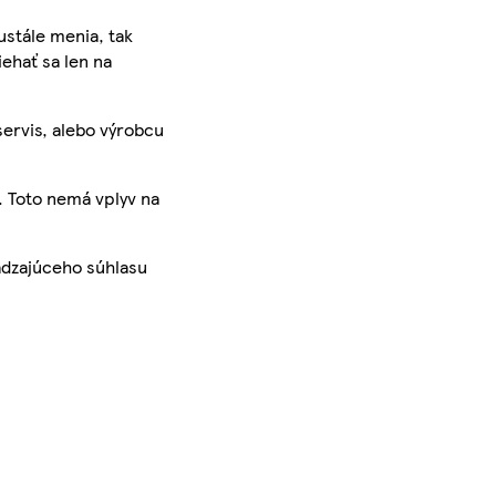
ustále menia, tak
iehať sa len na
servis, alebo výrobcu
. Toto nemá vplyv na
ádzajúceho súhlasu