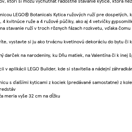
ov, ktorí si môžu vychutnať radostné stavanie kytice, ktorá ne
ebnicou LEGO® Botanicals Kytica ružových ruží pre dospelých, k
4 kvitnúce ruže a 4 ružové púčiky, ako aj 4 vetvičky gypsomilk
y na stavanie ruží v troch rôznych fázach rozkvetu, vďaka čo
íte, vystavte si ju ako trvácnu kvetinovú dekoráciu do bytu či 
ý darček na narodeniny, ku Dňu matiek, na Valentína či k inej šp
i v aplikácii LEGO Builder, kde si stavitelia a nádejní záhradká
bnicu s ďalšími kyticami z kociek (predávané samostatne) z ko
predstáv
uža meria vyše 32 cm na dĺžku