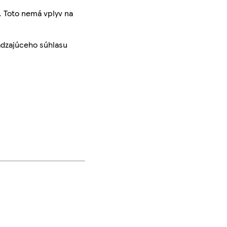
. Toto nemá vplyv na
ádzajúceho súhlasu