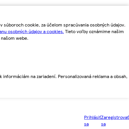
m v súboroch cookie, za účelom spracúvania osobných údajov.
anu osobných údajov a cookies.
Tieto voľby oznámime našim
a našom webe.
ť k informáciám na zariadení. Personalizovaná reklama a obsah,
Prihlásiť
Zaregistrovať
sa
sa