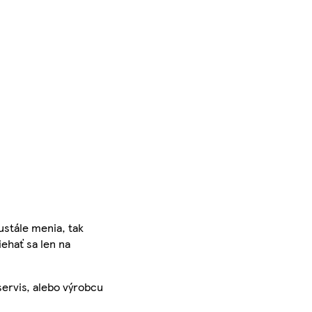
ustále menia, tak
iehať sa len na
servis, alebo výrobcu