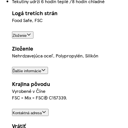
Tekutiny udrží 6 hodín teplé /8 hodín chladné
Logá tretích strán
Food Safe, FSC
Zloženie
Zloženie
Nehrdzavejúca oceľ, Polypropylén, Silikón
Ďalšie informácie
Krajina pôvodu
Vyrobené v Číne
FSC - Mix - FSC® C157339.
Kontaktná adresa
Vrátiť