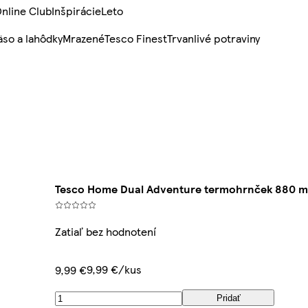
nline Club
Inšpirácie
Leto
so a lahôdky
Mrazené
Tesco Finest
Trvanlivé potraviny
Tesco Home Dual Adventure termohrnček 880 m
Zatiaľ bez hodnotení
9,99 €/kus
9,99 €
Pridať