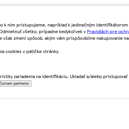
bo k nim pristupujeme, napríklad k jedinečným identifikátoro
o Odmietnuť všetko, prípadne kedykoľvek v
Pravidlách pre ochr
tie však zmení spôsob, akým vám prispôsobíme nakupovanie n
ia cookies v pätičke stránky.
istiky zariadenia na identifikáciu. Ukladať a/alebo pristupova
Zoznam partnerov