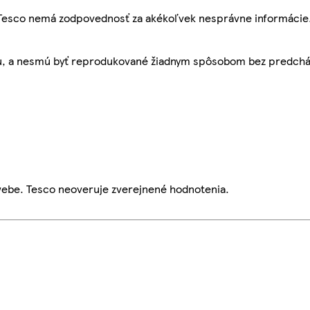
, Tesco nemá zodpovednosť za akékoľvek nesprávne informácie
bu, a nesmú byť reprodukované žiadnym spôsobom bez predch
webe. Tesco neoveruje zverejnené hodnotenia.