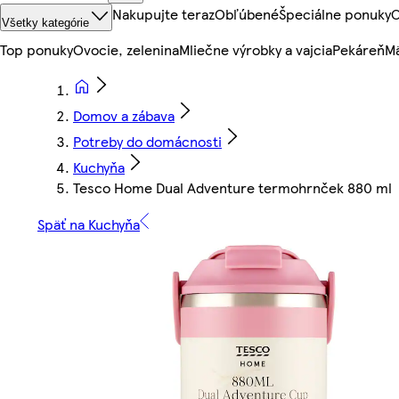
Nakupujte teraz
Obľúbené
Špeciálne ponuky
O
Všetky kategórie
Top ponuky
Ovocie, zelenina
Mliečne výrobky a vajcia
Pekáreň
Mä
Domov a zábava
Potreby do domácnosti
Kuchyňa
Tesco Home Dual Adventure termohrnček 880 ml
Späť na Kuchyňa