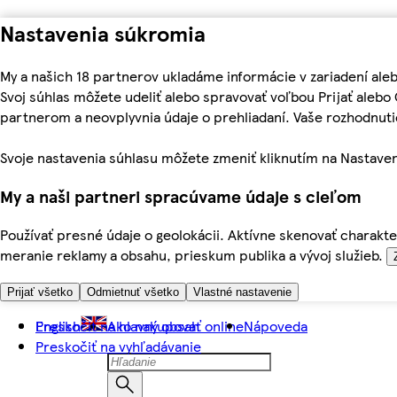
Nastavenia súkromia
My a našich 18 partnerov ukladáme informácie v zariadení ale
Svoj súhlas môžete udeliť alebo spravovať voľbou Prijať aleb
partnerom a neovplyvnia údaje o prehliadaní. Vaše rozhodnu
Svoje nastavenia súhlasu môžete zmeniť kliknutím na Nastaven
My a naši partneri spracúvame údaje s cieľom
Používať presné údaje o geolokácii. Aktívne skenovať charakter
meranie reklamy a obsahu, prieskum publika a vývoj služieb.
Prijať všetko
Odmietnuť všetko
Vlastné nastavenie
Preskočiť na hlavný obsah
English
Ako nakupovať online
Nápoveda
Preskočiť na vyhľadávanie