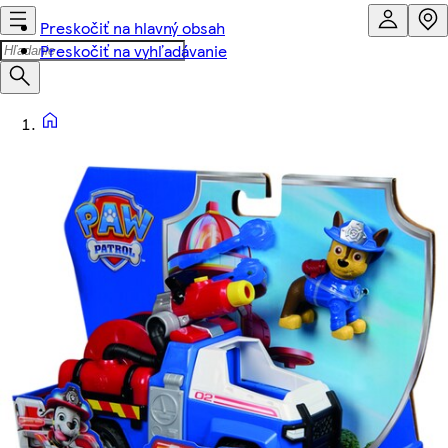
Preskočiť na hlavný obsah
Preskočiť na vyhľadávanie