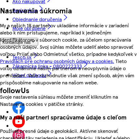
Ako nakupovať
Nastavenia súkromia
Registrácia
Objednanie doručenia
My a našich 18 partnerov ukladáme informácie v zariadení
Moje obľúbené
alebo k nim pristupujeme, napríklad k jedinečným
identifikátorom v súboroch cookie, za účelom spracúvania
Kontaktujte nás
osobných údajov. Svoj súhlas môžete udeliť alebo spravovať
voľbou Prijať alebo Odmietnuť všetko, prípadne kedykoľvek v
Tesco.sk
Pravidlách pre ochranu osobných údajov a cookies.
Tieto
Zákaznícka linka - 0800222333
voľby oznámime našim partnerom a neovplyvnia údaje o
Výber obchodu
prehliadaní. Vaše rozhodnutie však zmení spôsob, akým vám
prispôsobíme nakupovanie na našom webe.
followUs
Svoje nastavenia súhlasu môžete zmeniť kliknutím na
Nastavenia cookies v pätičke stránky.
My a naši partneri spracúvame údaje s cieľom
Používať presné údaje o geolokácii. Aktívne skenovať
charakteristiky zariadenia na identifikáciu. Ukladať a/alebo