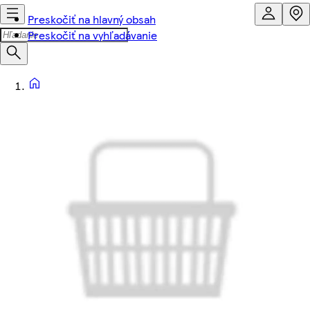
Preskočiť na hlavný obsah
Preskočiť na vyhľadávanie