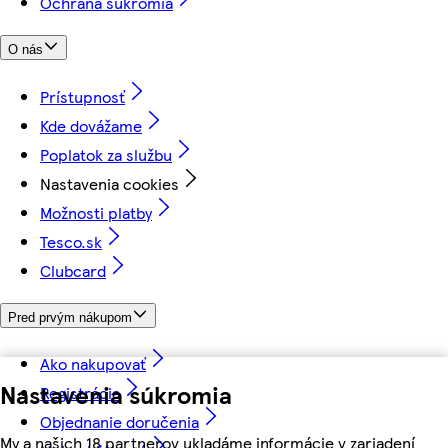
Ochrana súkromia
O nás
Prístupnosť
Kde dovážame
Poplatok za službu
Nastavenia cookies
Možnosti platby
Tesco.sk
Clubcard
Pred prvým nákupom
Ako nakupovať
Nastavenia súkromia
Registrácia
Objednanie doručenia
My a našich 18 partnerov ukladáme informácie v zariadení