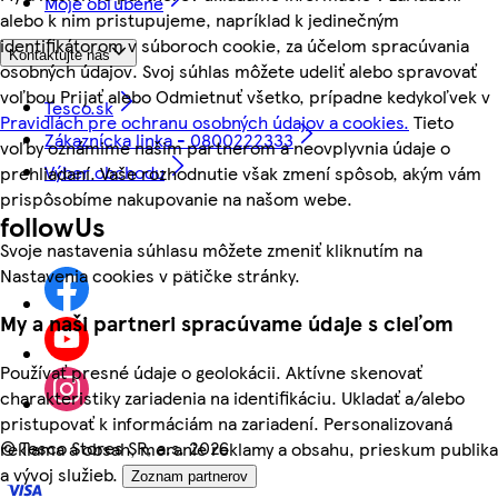
Moje obľúbené
alebo k nim pristupujeme, napríklad k jedinečným
identifikátorom v súboroch cookie, za účelom spracúvania
Kontaktujte nás
osobných údajov. Svoj súhlas môžete udeliť alebo spravovať
voľbou Prijať alebo Odmietnuť všetko, prípadne kedykoľvek v
Tesco.sk
Pravidlách pre ochranu osobných údajov a cookies.
Tieto
Zákaznícka linka - 0800222333
voľby oznámime našim partnerom a neovplyvnia údaje o
Výber obchodu
prehliadaní. Vaše rozhodnutie však zmení spôsob, akým vám
prispôsobíme nakupovanie na našom webe.
followUs
Svoje nastavenia súhlasu môžete zmeniť kliknutím na
Nastavenia cookies v pätičke stránky.
My a naši partneri spracúvame údaje s cieľom
Používať presné údaje o geolokácii. Aktívne skenovať
charakteristiky zariadenia na identifikáciu. Ukladať a/alebo
pristupovať k informáciám na zariadení. Personalizovaná
©
Tesco Stores SR, a.s. 2026
reklama a obsah, meranie reklamy a obsahu, prieskum publika
a vývoj služieb.
Zoznam partnerov