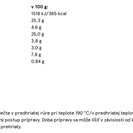
v 100 g:
1518 kJ/365 kcal
25,3 g
4,6 g
25,0 g
3,8 g
3,0 g
7,8 g
0,84 g
ečte v predhriatej rúre pri teplote 190 °C/v predhriatej tepl
ý postup prípravy. Doba prípravy sa môže líšiť v závislosti o
prehriaty.