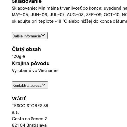
Skladovanie
Skladovanie: Minimálna trvanlivosť do konca: uvedené
MAY=05, JUN=06, JUL=07, AUG=08, SEP=09, OCT=10, NOV=11
skladujte pri teplote -18 °C alebo nižšej do konca dátum
Ďalšie informácie
Čistý obsah
120g ℮
Krajina pôvodu
Vyrobené vo Vietname
Kontaktná adresa
Vrátiť
TESCO STORES SR
a.s.
Cesta na Senec 2
821 04 Bratislava