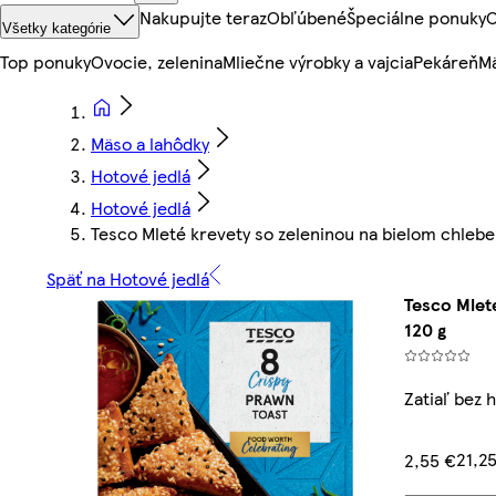
Nakupujte teraz
Obľúbené
Špeciálne ponuky
O
Všetky kategórie
Top ponuky
Ovocie, zelenina
Mliečne výrobky a vajcia
Pekáreň
Mä
Mäso a lahôdky
Hotové jedlá
Hotové jedlá
Tesco Mleté krevety so zeleninou na bielom chle
Späť na Hotové jedlá
Tesco Mlet
120 g
Zatiaľ bez 
21,2
2,55 €