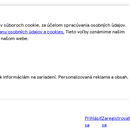
m v súboroch cookie, za účelom spracúvania osobných údajov.
anu osobných údajov a cookies.
Tieto voľby oznámime našim
a našom webe.
ť k informáciám na zariadení. Personalizovaná reklama a obsah,
Prihlásiť
Zaregistrovať
sa
sa