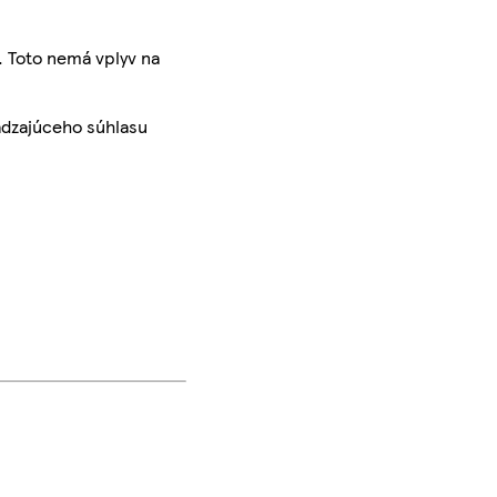
. Toto nemá vplyv na
ádzajúceho súhlasu