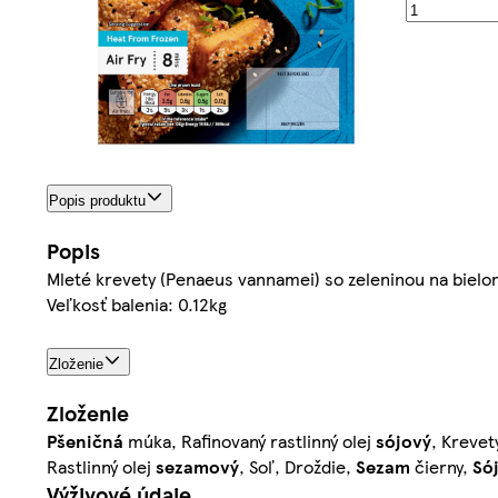
Popis produktu
Popis
Mleté krevety (Penaeus vannamei) so zeleninou na bie
Veľkosť balenia: 0.12kg
Zloženie
Zloženie
Pšeničná
múka, Rafinovaný rastlinný olej
sójový
, Krevety
Rastlinný olej
sezamový
, Soľ, Droždie,
Sezam
čierny,
Só
Výživové údaje