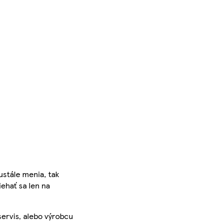
ustále menia, tak
iehať sa len na
servis, alebo výrobcu