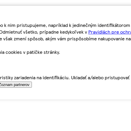
bo k nim pristupujeme, napríklad k jedinečným identifikátoro
o Odmietnuť všetko, prípadne kedykoľvek v
Pravidlách pre ochr
tie však zmení spôsob, akým vám prispôsobíme nakupovanie n
ia cookies v pätičke stránky.
istiky zariadenia na identifikáciu. Ukladať a/alebo pristupova
Zoznam partnerov