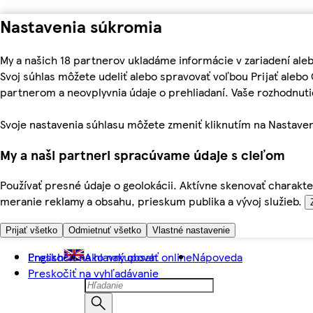
Nastavenia súkromia
My a našich 18 partnerov ukladáme informácie v zariadení ale
Svoj súhlas môžete udeliť alebo spravovať voľbou Prijať aleb
partnerom a neovplyvnia údaje o prehliadaní. Vaše rozhodnu
Svoje nastavenia súhlasu môžete zmeniť kliknutím na Nastaven
My a naši partneri spracúvame údaje s cieľom
Používať presné údaje o geolokácii. Aktívne skenovať charakter
meranie reklamy a obsahu, prieskum publika a vývoj služieb.
Prijať všetko
Odmietnuť všetko
Vlastné nastavenie
Preskočiť na hlavný obsah
English
Ako nakupovať online
Nápoveda
Preskočiť na vyhľadávanie