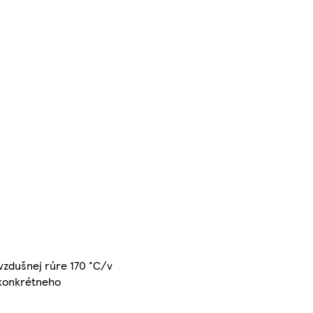
ovzdušnej rúre 170 °C/v
d konkrétneho