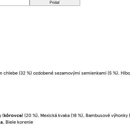
Pridať
lom chlebe (32 %) ozdobené sezamovými semienkami (5 %). Hl
 (
kôrovce
) (20 %), Mexická kvaka (18 %), Bambusové výhonky 
ja
, Biele korenie