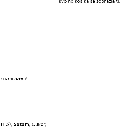
svojho košíka sa zobrazia tu
bokozmrazené.
(11 %),
Sezam
, Cukor,