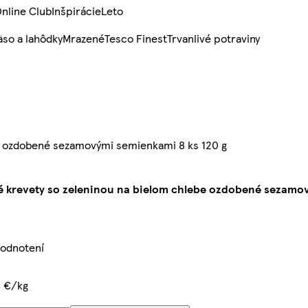
nline Club
Inšpirácie
Leto
so a lahôdky
Mrazené
Tesco Finest
Trvanlivé potraviny
be ozdobené sezamovými semienkami 8 ks 120 g
é krevety so zeleninou na bielom chlebe ozdobené sezamo
hodnotení
5 €/kg