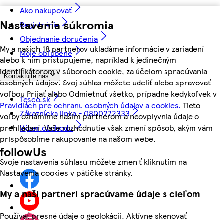
Ako nakupovať
Nastavenia súkromia
Registrácia
Objednanie doručenia
My a našich 18 partnerov ukladáme informácie v zariadení
Moje obľúbené
alebo k nim pristupujeme, napríklad k jedinečným
identifikátorom v súboroch cookie, za účelom spracúvania
Kontaktujte nás
osobných údajov. Svoj súhlas môžete udeliť alebo spravovať
voľbou Prijať alebo Odmietnuť všetko, prípadne kedykoľvek v
Tesco.sk
Pravidlách pre ochranu osobných údajov a cookies.
Tieto
Zákaznícka linka - 0800222333
voľby oznámime našim partnerom a neovplyvnia údaje o
prehliadaní. Vaše rozhodnutie však zmení spôsob, akým vám
Výber obchodu
prispôsobíme nakupovanie na našom webe.
followUs
Svoje nastavenia súhlasu môžete zmeniť kliknutím na
Nastavenia cookies v pätičke stránky.
My a naši partneri spracúvame údaje s cieľom
Používať presné údaje o geolokácii. Aktívne skenovať