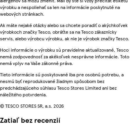
alergénov sa môžu zmeniť. Mali by ste si vždy prečítať etiketu
výrobku a nespoliehať sa len na informácie poskytnuté na
webových stránkach.
Ak máte nejaké otázky alebo sa chcete poradiť o akýchkoľvek
výrobkoch značky Tesco, obráťte sa na Tesco zákaznícky
servis, alebo výrobcu výrobku, ak nie je výrobok značky Tesco.
Hoci informácie o výrobku sú pravidelne aktualizované, Tesco
nemá zodpovednosť za akékoľvek nesprávne informácie. Toto
nemá vplyv na Vaše zákonné práva.
Tieto informácie sú poskytované iba pre osobnú potrebu, a
nesmú byť reprodukované žiadnym spôsobom bez
predchádzajúceho súhlasu Tesco Stores Limited ani bez
náležitého potvrdenia.
© TESCO STORES SR, a.s. 2026
Zatiaľ bez recenzií