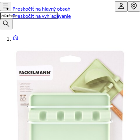
Preskočiť na hlavný obsah
Preskočiť na vyhľadávanie