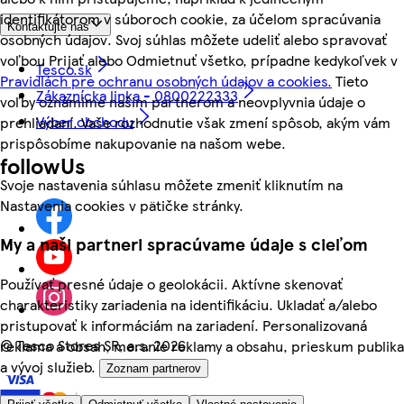
identifikátorom v súboroch cookie, za účelom spracúvania
Kontaktujte nás
osobných údajov. Svoj súhlas môžete udeliť alebo spravovať
voľbou Prijať alebo Odmietnuť všetko, prípadne kedykoľvek v
Tesco.sk
Pravidlách pre ochranu osobných údajov a cookies.
Tieto
Zákaznícka linka - 0800222333
voľby oznámime našim partnerom a neovplyvnia údaje o
Výber obchodu
prehliadaní. Vaše rozhodnutie však zmení spôsob, akým vám
prispôsobíme nakupovanie na našom webe.
followUs
Svoje nastavenia súhlasu môžete zmeniť kliknutím na
Nastavenia cookies v pätičke stránky.
My a naši partneri spracúvame údaje s cieľom
Používať presné údaje o geolokácii. Aktívne skenovať
charakteristiky zariadenia na identifikáciu. Ukladať a/alebo
pristupovať k informáciám na zariadení. Personalizovaná
©
Tesco Stores SR, a.s. 2026
reklama a obsah, meranie reklamy a obsahu, prieskum publika
a vývoj služieb.
Zoznam partnerov