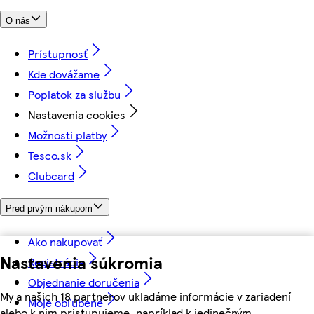
O nás
Prístupnosť
Kde dovážame
Poplatok za službu
Nastavenia cookies
Možnosti platby
Tesco.sk
Clubcard
Pred prvým nákupom
Ako nakupovať
Nastavenia súkromia
Registrácia
Objednanie doručenia
My a našich 18 partnerov ukladáme informácie v zariadení
Moje obľúbené
alebo k nim pristupujeme, napríklad k jedinečným