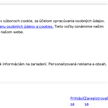
m v súboroch cookie, za účelom spracúvania osobných údajov.
anu osobných údajov a cookies.
Tieto voľby oznámime našim
a našom webe.
ť k informáciám na zariadení. Personalizovaná reklama a obsah,
Prihlásiť
Zaregistrovať
sa
sa