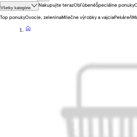
Nakupujte teraz
Obľúbené
Špeciálne ponuky
O
Všetky kategórie
Top ponuky
Ovocie, zelenina
Mliečne výrobky a vajcia
Pekáreň
Mä