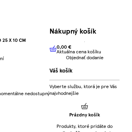
Nákupný košík
 25 X 10 CM
0,00 €
Aktuálna cena košíku
0,00 €
Aktuálna cena košíku
Objednať dodanie
ní
Váš košík
Vyberte službu, ktorá je pre Vás
najvhodnejšie
 momentálne nedostupný
Prázdny košík
Produkty, ktoré pridáte do