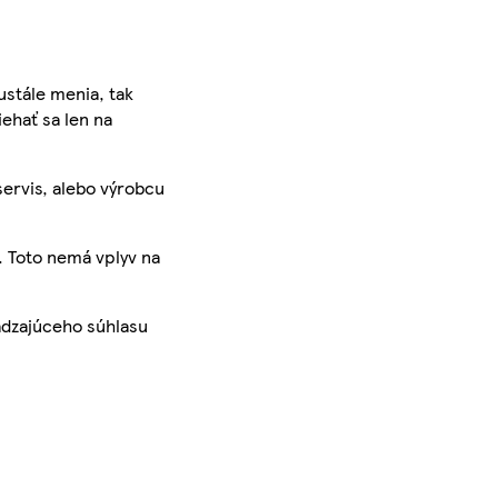
ustále menia, tak
iehať sa len na
servis, alebo výrobcu
. Toto nemá vplyv na
ádzajúceho súhlasu