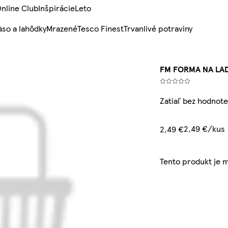
nline Club
Inšpirácie
Leto
so a lahôdky
Mrazené
Tesco Finest
Trvanlivé potraviny
FM FORMA NA LAD
Zatiaľ bez hodnote
2,49 €/kus
2,49 €
Tento produkt je