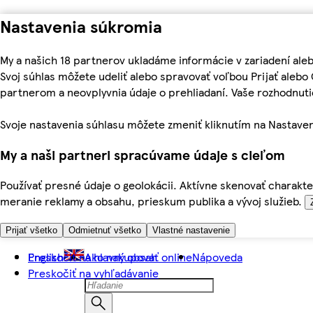
Nastavenia súkromia
My a našich 18 partnerov ukladáme informácie v zariadení ale
Svoj súhlas môžete udeliť alebo spravovať voľbou Prijať aleb
partnerom a neovplyvnia údaje o prehliadaní. Vaše rozhodnu
Svoje nastavenia súhlasu môžete zmeniť kliknutím na Nastaven
My a naši partneri spracúvame údaje s cieľom
Používať presné údaje o geolokácii. Aktívne skenovať charakter
meranie reklamy a obsahu, prieskum publika a vývoj služieb.
Prijať všetko
Odmietnuť všetko
Vlastné nastavenie
Preskočiť na hlavný obsah
English
Ako nakupovať online
Nápoveda
Preskočiť na vyhľadávanie