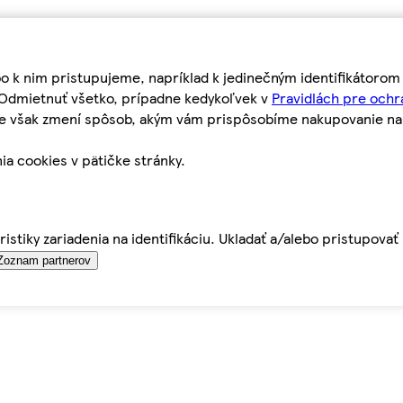
bo k nim pristupujeme, napríklad k jedinečným identifikátoro
o Odmietnuť všetko, prípadne kedykoľvek v
Pravidlách pre ochr
tie však zmení spôsob, akým vám prispôsobíme nakupovanie n
ia cookies v pätičke stránky.
istiky zariadenia na identifikáciu. Ukladať a/alebo pristupova
Zoznam partnerov