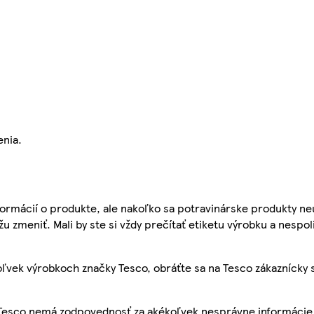
enia.
ormácií o produkte, ale nakoľko sa potravinárske produkty ne
žu zmeniť. Mali by ste si vždy prečítať etiketu výrobku a nespol
ľvek výrobkoch značky Tesco, obráťte sa na Tesco zákaznícky 
, Tesco nemá zodpovednosť za akékoľvek nesprávne informácie