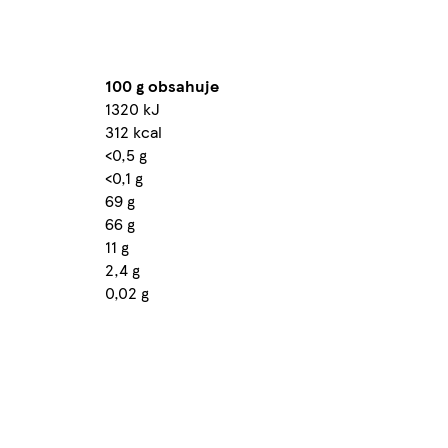
100 g obsahuje
1320 kJ
312 kcal
<0,5 g
<0,1 g
69 g
66 g
11 g
2,4 g
0,02 g