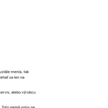
ustále menia, tak
iehať sa len na
servis, alebo výrobcu
. Toto nemá vplyv na