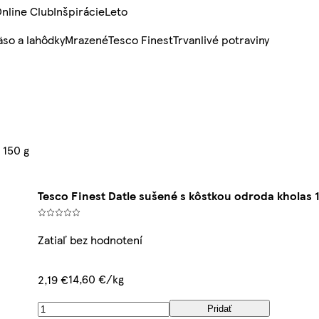
nline Club
Inšpirácie
Leto
so a lahôdky
Mrazené
Tesco Finest
Trvanlivé potraviny
 150 g
Tesco Finest Datle sušené s kôstkou odroda kholas 
Zatiaľ bez hodnotení
14,60 €/kg
2,19 €
Pridať