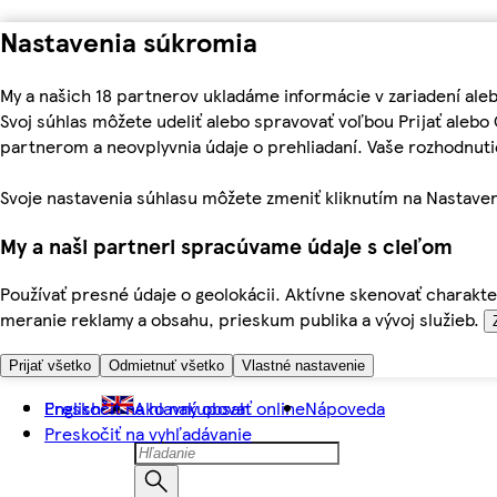
Nastavenia súkromia
My a našich 18 partnerov ukladáme informácie v zariadení ale
Svoj súhlas môžete udeliť alebo spravovať voľbou Prijať aleb
partnerom a neovplyvnia údaje o prehliadaní. Vaše rozhodnu
Svoje nastavenia súhlasu môžete zmeniť kliknutím na Nastaven
My a naši partneri spracúvame údaje s cieľom
Používať presné údaje o geolokácii. Aktívne skenovať charakter
meranie reklamy a obsahu, prieskum publika a vývoj služieb.
Prijať všetko
Odmietnuť všetko
Vlastné nastavenie
Preskočiť na hlavný obsah
English
Ako nakupovať online
Nápoveda
Preskočiť na vyhľadávanie