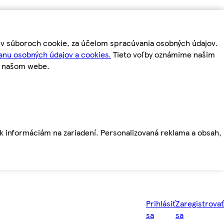
m v súboroch cookie, za účelom spracúvania osobných údajov.
anu osobných údajov a cookies.
Tieto voľby oznámime našim
a našom webe.
ť k informáciám na zariadení. Personalizovaná reklama a obsah,
Prihlásiť
Zaregistrovať
sa
sa