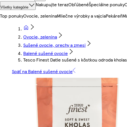
Nakupujte teraz
Obľúbené
Špeciálne ponuky
O
Všetky kategórie
Top ponuky
Ovocie, zelenina
Mliečne výrobky a vajcia
Pekáreň
Mä
Ovocie, zelenina
Sušené ovocie, orechy a zmesi
Balené sušené ovocie
Tesco Finest Datle sušené s kôstkou odroda kholas
Späť na Balené sušené ovocie