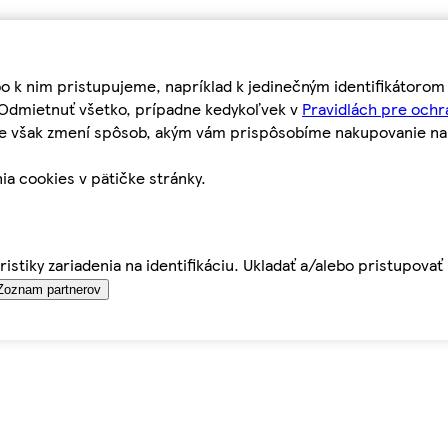
bo k nim pristupujeme, napríklad k jedinečným identifikátoro
o Odmietnuť všetko, prípadne kedykoľvek v
Pravidlách pre ochr
tie však zmení spôsob, akým vám prispôsobíme nakupovanie n
ia cookies v pätičke stránky.
istiky zariadenia na identifikáciu. Ukladať a/alebo pristupova
Zoznam partnerov