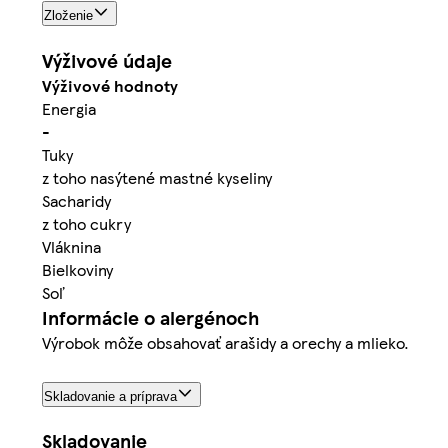
Zloženie
Výživové údaje
Výživové hodnoty
Energia
-
Tuky
z toho nasýtené mastné kyseliny
Sacharidy
z toho cukry
Vláknina
Bielkoviny
Soľ
Informácie o alergénoch
Výrobok môže obsahovať arašidy a orechy a mlieko.
Skladovanie a príprava
Skladovanie