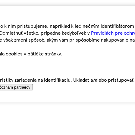
bo k nim pristupujeme, napríklad k jedinečným identifikátoro
o Odmietnuť všetko, prípadne kedykoľvek v
Pravidlách pre ochr
tie však zmení spôsob, akým vám prispôsobíme nakupovanie n
ia cookies v pätičke stránky.
istiky zariadenia na identifikáciu. Ukladať a/alebo pristupova
Zoznam partnerov