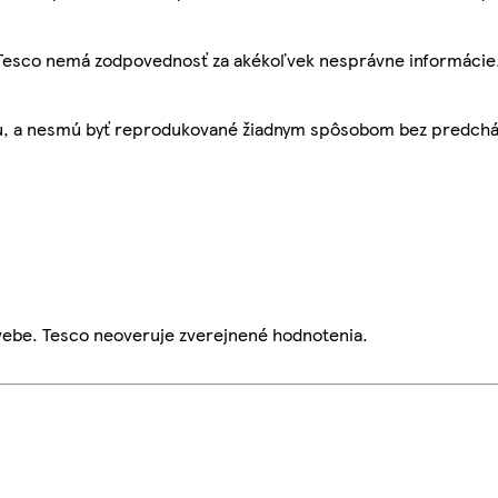
, Tesco nemá zodpovednosť za akékoľvek nesprávne informácie
bu, a nesmú byť reprodukované žiadnym spôsobom bez predch
webe. Tesco neoveruje zverejnené hodnotenia.