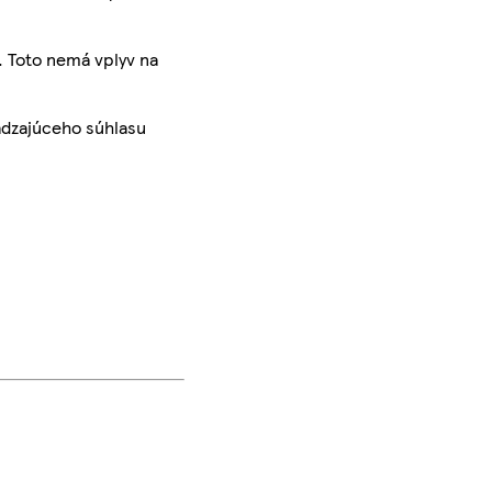
. Toto nemá vplyv na
ádzajúceho súhlasu