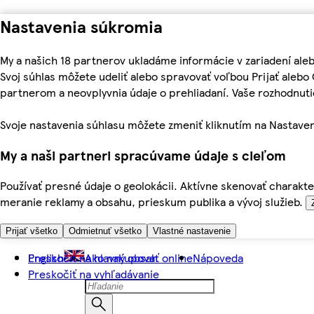
Nastavenia súkromia
My a našich 18 partnerov ukladáme informácie v zariadení ale
Svoj súhlas môžete udeliť alebo spravovať voľbou Prijať aleb
partnerom a neovplyvnia údaje o prehliadaní. Vaše rozhodnu
Svoje nastavenia súhlasu môžete zmeniť kliknutím na Nastaven
My a naši partneri spracúvame údaje s cieľom
Používať presné údaje o geolokácii. Aktívne skenovať charakter
meranie reklamy a obsahu, prieskum publika a vývoj služieb.
Prijať všetko
Odmietnuť všetko
Vlastné nastavenie
Preskočiť na hlavný obsah
English
Ako nakupovať online
Nápoveda
Preskočiť na vyhľadávanie