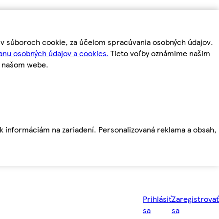
m v súboroch cookie, za účelom spracúvania osobných údajov.
anu osobných údajov a cookies.
Tieto voľby oznámime našim
a našom webe.
ť k informáciám na zariadení. Personalizovaná reklama a obsah,
Prihlásiť
Zaregistrovať
sa
sa