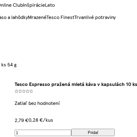
nline Club
Inšpirácie
Leto
so a lahôdky
Mrazené
Tesco Finest
Trvanlivé potraviny
 ks 54 g
Tesco Espresso pražená mletá káva v kapsulách 10 ks
Zatiaľ bez hodnotení
0,28 €/kus
2,79 €
Pridať