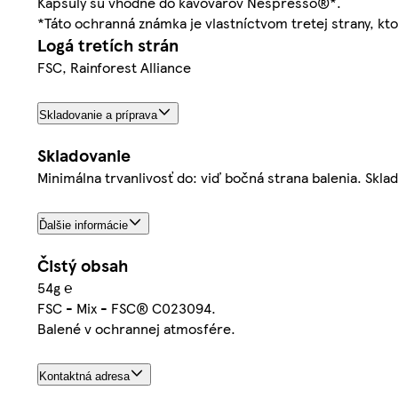
Kapsuly sú vhodné do kávovarov Nespresso®*.
*Táto ochranná známka je vlastníctvom tretej strany, kto
Logá tretích strán
FSC, Rainforest Alliance
Skladovanie a príprava
Skladovanie
Minimálna trvanlivosť do: viď bočná strana balenia. Skl
Ďalšie informácie
Čistý obsah
54g ℮
FSC - Mix - FSC® C023094.
Balené v ochrannej atmosfére.
Kontaktná adresa