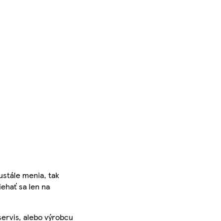
ustále menia, tak
iehať sa len na
servis, alebo výrobcu