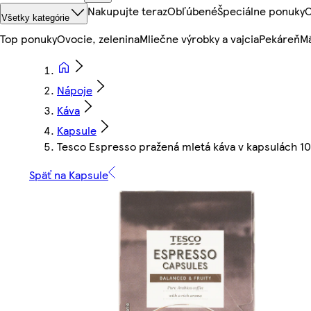
Nakupujte teraz
Obľúbené
Špeciálne ponuky
O
Všetky kategórie
Top ponuky
Ovocie, zelenina
Mliečne výrobky a vajcia
Pekáreň
Mä
Nápoje
Káva
Kapsule
Tesco Espresso pražená mletá káva v kapsulách 10
Späť na Kapsule