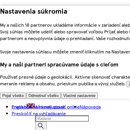
Nastavenia súkromia
My a našich 18 partnerov ukladáme informácie v zariadení ale
Svoj súhlas môžete udeliť alebo spravovať voľbou Prijať aleb
partnerom a neovplyvnia údaje o prehliadaní. Vaše rozhodnu
Svoje nastavenia súhlasu môžete zmeniť kliknutím na Nastaven
My a naši partneri spracúvame údaje s cieľom
Používať presné údaje o geolokácii. Aktívne skenovať charakter
meranie reklamy a obsahu, prieskum publika a vývoj služieb.
Prijať všetko
Odmietnuť všetko
Vlastné nastavenie
Preskočiť na hlavný obsah
English
Ako nakupovať online
Nápoveda
Preskočiť na vyhľadávanie