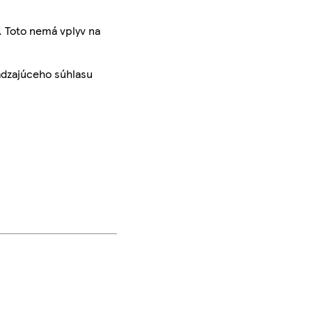
. Toto nemá vplyv na
ádzajúceho súhlasu