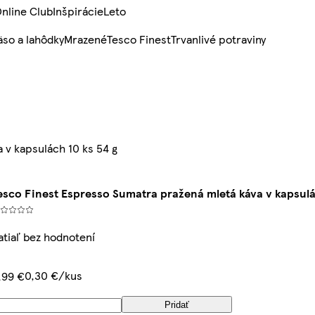
nline Club
Inšpirácie
Leto
so a lahôdky
Mrazené
Tesco Finest
Trvanlivé potraviny
 v kapsulách 10 ks 54 g
esco Finest Espresso Sumatra pražená mletá káva v kapsulá
atiaľ bez hodnotení
0,30 €/kus
,99 €
Pridať