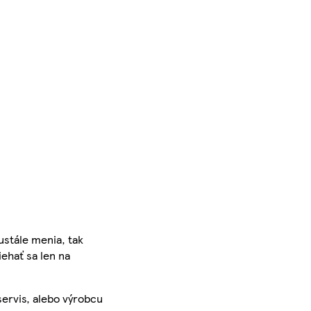
ustále menia, tak
iehať sa len na
servis, alebo výrobcu