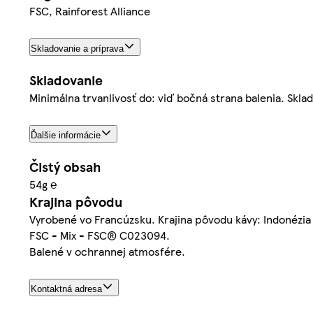
FSC, Rainforest Alliance
Skladovanie a príprava
Skladovanie
Minimálna trvanlivosť do: viď bočná strana balenia. Skl
Ďalšie informácie
Čistý obsah
54g ℮
Krajina pôvodu
Vyrobené vo Francúzsku. Krajina pôvodu kávy: Indonézia
FSC - Mix - FSC® C023094.
Balené v ochrannej atmosfére.
Kontaktná adresa