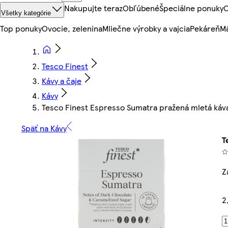
Nakupujte teraz
Obľúbené
Špeciálne ponuky
O
Všetky kategórie
Top ponuky
Ovocie, zelenina
Mliečne výrobky a vajcia
Pekáreň
Mä
Tesco Finest
Kávy a čaje
Kávy
Tesco Finest Espresso Sumatra pražená mletá káva
Späť na Kávy
T
Z
2