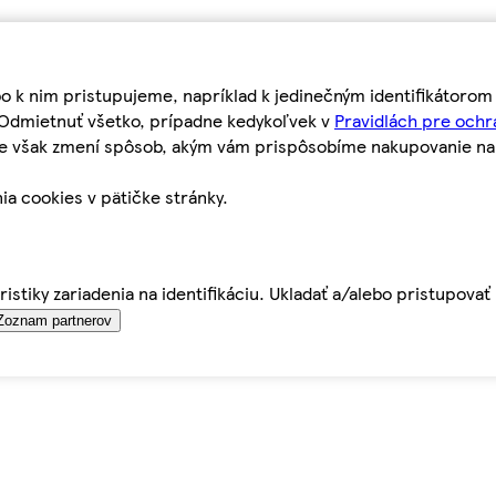
bo k nim pristupujeme, napríklad k jedinečným identifikátoro
o Odmietnuť všetko, prípadne kedykoľvek v
Pravidlách pre ochr
tie však zmení spôsob, akým vám prispôsobíme nakupovanie n
ia cookies v pätičke stránky.
istiky zariadenia na identifikáciu. Ukladať a/alebo pristupova
Zoznam partnerov