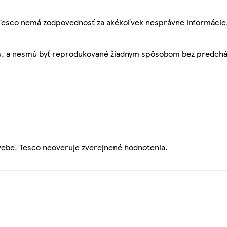
, Tesco nemá zodpovednosť za akékoľvek nesprávne informácie
bu, a nesmú byť reprodukované žiadnym spôsobom bez predch
webe. Tesco neoveruje zverejnené hodnotenia.