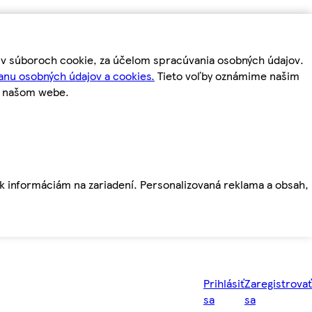
m v súboroch cookie, za účelom spracúvania osobných údajov.
anu osobných údajov a cookies.
Tieto voľby oznámime našim
a našom webe.
ť k informáciám na zariadení. Personalizovaná reklama a obsah,
Prihlásiť
Zaregistrovať
sa
sa