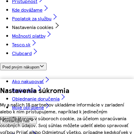
Prístupnosť
Kde dovážame
Poplatok za službu
Nastavenia cookies
Možnosti platby
Tesco.sk
Clubcard
Pred prvým nákupom
Ako nakupovať
Nastavenia súkromia
Registrácia
Objednanie doručenia
My a našich 18 partnerov ukladáme informácie v zariadení
Moje obľúbené
alebo k nim pristupujeme, napríklad k jedinečným
identifikátorom v súboroch cookie, za účelom spracúvania
Kontaktujte nás
osobných údajov. Svoj súhlas môžete udeliť alebo spravovať
voľbou Prijať alebo Odmietnuť všetko, prípadne kedykoľvek v