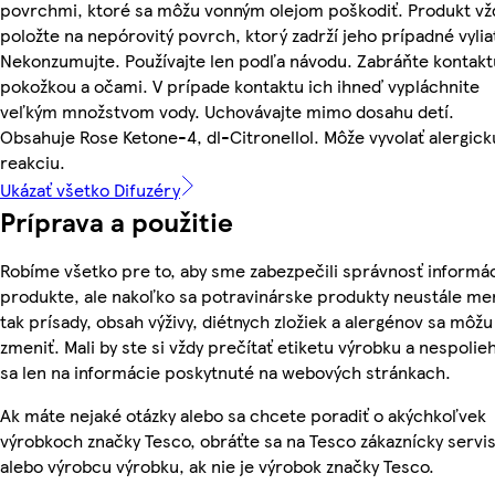
povrchmi, ktoré sa môžu vonným olejom poškodiť. Produkt vž
položte na nepórovitý povrch, ktorý zadrží jeho prípadné vylia
Nekonzumujte. Používajte len podľa návodu. Zabráňte kontakt
pokožkou a očami. V prípade kontaktu ich ihneď vypláchnite
veľkým množstvom vody. Uchovávajte mimo dosahu detí.
Obsahuje Rose Ketone-4, dl-Citronellol. Môže vyvolať alergick
reakciu.
Ukázať všetko Difuzéry
Príprava a použitie
Robíme všetko pre to, aby sme zabezpečili správnosť informác
produkte, ale nakoľko sa potravinárske produkty neustále me
tak prísady, obsah výživy, diétnych zložiek a alergénov sa môžu
zmeniť. Mali by ste si vždy prečítať etiketu výrobku a nespolie
sa len na informácie poskytnuté na webových stránkach.
Ak máte nejaké otázky alebo sa chcete poradiť o akýchkoľvek
výrobkoch značky Tesco, obráťte sa na Tesco zákaznícky servis
alebo výrobcu výrobku, ak nie je výrobok značky Tesco.