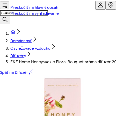
Preskočiť na hlavný obsah
Preskočiť na vyhľadávanie
Domácnosť
Osviežovače vzduchu
Difuzéry
F&F Home Honeysuckle Floral Bouquet aróma difuzér 2
Späť na Difuzéry