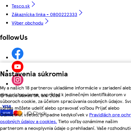
Tesco.sk
Zákaznícka linka - 0800222333
Výber obchodu
followUs
Nastavenia súkromia
My a našich 18 partnerov ukladáme informácie v zariadení aleb
nim pristupujeme, napríklad k jedinečným identifikátorom v
©
Tesco Stores SR, a.s. 2026
súboroch cookie, za účelom spracúvania osobných údajov. Sv
súhlas môžete udeliť alebo spravovať voľbou Prijať alebo
Odmietnuť všetko, prípadne kedykoľvek v
Pravidlách pre och
osobných údajov a cookies.
Tieto voľby oznámime našim
partnerom a neovplyvnia údaje o prehliadaní. Vaše rozhodnuti