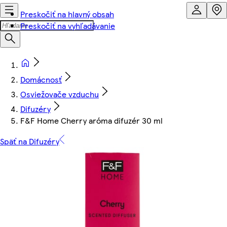
Preskočiť na hlavný obsah
Preskočiť na vyhľadávanie
Domácnosť
Osviežovače vzduchu
Difuzéry
F&F Home Cherry aróma difuzér 30 ml
Späť na Difuzéry