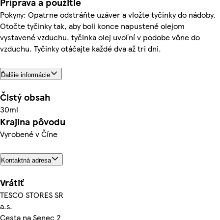
Príprava a použitie
Pokyny: Opatrne odstráňte uzáver a vložte tyčinky do nádoby.
Otočte tyčinky tak, aby boli konce napustené olejom
vystavené vzduchu, tyčinka olej uvoľní v podobe vône do
vzduchu. Tyčinky otáčajte každé dva až tri dni.
Ďalšie informácie
Čistý obsah
30ml
Krajina pôvodu
Vyrobené v Číne
Kontaktná adresa
Vrátiť
TESCO STORES SR
a.s.
Cesta na Senec 2