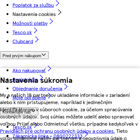
Poplatok za službu
Nastavenia cookies
Možnosti platby
Tesco.sk
Clubcard
Pred prvým nákupom
Ako nakupovať
Nastavenia súkromia
Registrácia
Objednanie doručenia
My a našich 18 partnerov ukladáme informácie v zariadení
Moje obľúbené
alebo k nim pristupujeme, napríklad k jedinečným
identifikátorom v súboroch cookie, za účelom spracúvania
Kontaktujte nás
osobných údajov. Svoj súhlas môžete udeliť alebo spravovať
voľbou Prijať alebo Odmietnuť všetko, prípadne kedykoľvek v
Tesco.sk
Pravidlách pre ochranu osobných údajov a cookies.
Tieto
Zákaznícka linka - 0800222333
voľby oznámime našim partnerom a neovplyvnia údaje o