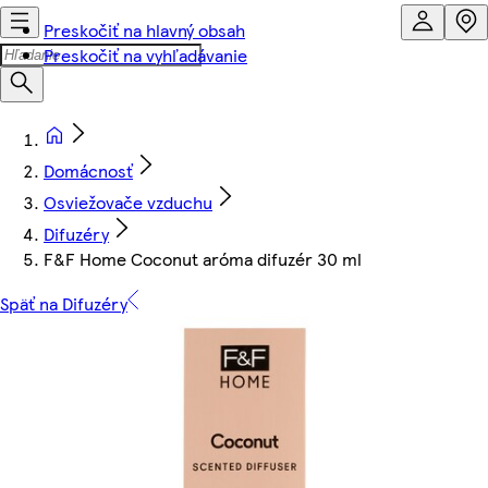
Preskočiť na hlavný obsah
Preskočiť na vyhľadávanie
Domácnosť
Osviežovače vzduchu
Difuzéry
F&F Home Coconut aróma difuzér 30 ml
Späť na Difuzéry