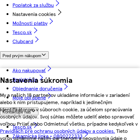
Poplatok za službu
Nastavenia cookies
Možnosti platby
Tesco.sk
Clubcard
Pred prvým nákupom
Ako nakupovať
Nastavenia súkromia
Registrácia
Objednanie doručenia
My a našich 18 partnerov ukladáme informácie v zariadení
Moje obľúbené
alebo k nim pristupujeme, napríklad k jedinečným
identifikátorom v súboroch cookie, za účelom spracúvania
Kontaktujte nás
osobných údajov. Svoj súhlas môžete udeliť alebo spravovať
voľbou Prijať alebo Odmietnuť všetko, prípadne kedykoľvek v
Tesco.sk
Pravidlách pre ochranu osobných údajov a cookies.
Tieto
Zákaznícka linka - 0800222333
voľby oznámime našim partnerom a neovplyvnia údaje o