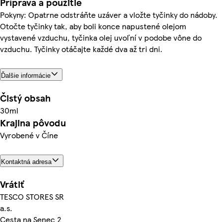
Príprava a použitie
Pokyny: Opatrne odstráňte uzáver a vložte tyčinky do nádoby.
Otočte tyčinky tak, aby boli konce napustené olejom
vystavené vzduchu, tyčinka olej uvoľní v podobe vône do
vzduchu. Tyčinky otáčajte každé dva až tri dni.
Ďalšie informácie
Čistý obsah
30ml
Krajina pôvodu
Vyrobené v Číne
Kontaktná adresa
Vrátiť
TESCO STORES SR
a.s.
Cesta na Senec 2