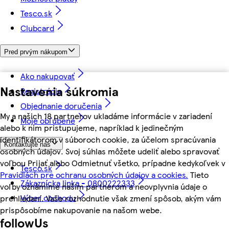
Tesco.sk
Clubcard
Pred prvým nákupom
Ako nakupovať
Nastavenia súkromia
Registrácia
Objednanie doručenia
My a našich 18 partnerov ukladáme informácie v zariadení
Moje obľúbené
alebo k nim pristupujeme, napríklad k jedinečným
identifikátorom v súboroch cookie, za účelom spracúvania
Kontaktujte nás
osobných údajov. Svoj súhlas môžete udeliť alebo spravovať
voľbou Prijať alebo Odmietnuť všetko, prípadne kedykoľvek v
Tesco.sk
Pravidlách pre ochranu osobných údajov a cookies.
Tieto
Zákaznícka linka - 0800222333
voľby oznámime našim partnerom a neovplyvnia údaje o
Výber obchodu
prehliadaní. Vaše rozhodnutie však zmení spôsob, akým vám
prispôsobíme nakupovanie na našom webe.
followUs