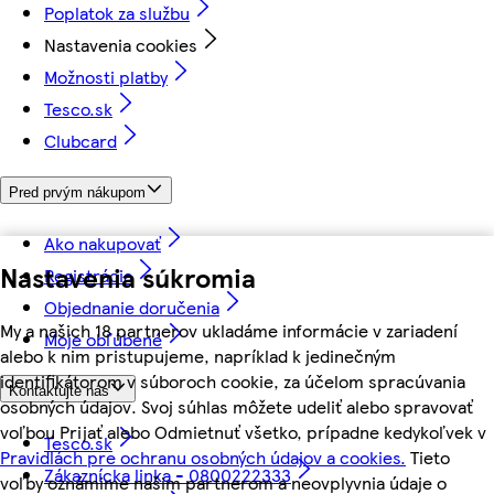
Poplatok za službu
Nastavenia cookies
Možnosti platby
Tesco.sk
Clubcard
Pred prvým nákupom
Ako nakupovať
Nastavenia súkromia
Registrácia
Objednanie doručenia
My a našich 18 partnerov ukladáme informácie v zariadení
Moje obľúbené
alebo k nim pristupujeme, napríklad k jedinečným
identifikátorom v súboroch cookie, za účelom spracúvania
Kontaktujte nás
osobných údajov. Svoj súhlas môžete udeliť alebo spravovať
voľbou Prijať alebo Odmietnuť všetko, prípadne kedykoľvek v
Tesco.sk
Pravidlách pre ochranu osobných údajov a cookies.
Tieto
Zákaznícka linka - 0800222333
voľby oznámime našim partnerom a neovplyvnia údaje o