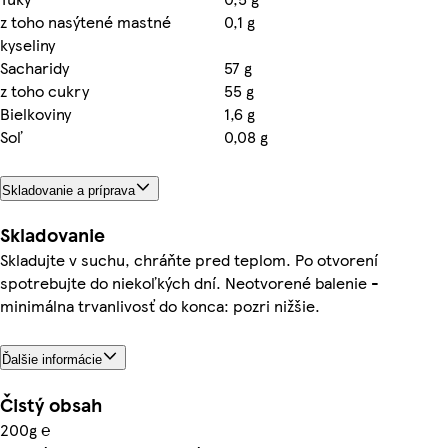
z toho nasýtené mastné
0,1 g
kyseliny
Sacharidy
57 g
z toho cukry
55 g
Bielkoviny
1,6 g
Soľ
0,08 g
Skladovanie a príprava
Skladovanie
Skladujte v suchu, chráňte pred teplom. Po otvorení
spotrebujte do niekoľkých dní. Neotvorené balenie -
minimálna trvanlivosť do konca: pozri nižšie.
Ďalšie informácie
Čistý obsah
200g ℮