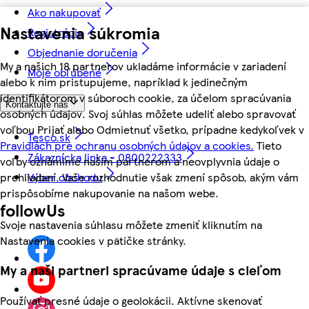
Ako nakupovať
Nastavenia súkromia
Registrácia
Objednanie doručenia
My a našich 18 partnerov ukladáme informácie v zariadení
Moje obľúbené
alebo k nim pristupujeme, napríklad k jedinečným
identifikátorom v súboroch cookie, za účelom spracúvania
Kontaktujte nás
osobných údajov. Svoj súhlas môžete udeliť alebo spravovať
voľbou Prijať alebo Odmietnuť všetko, prípadne kedykoľvek v
Tesco.sk
Pravidlách pre ochranu osobných údajov a cookies.
Tieto
Zákaznícka linka - 0800222333
voľby oznámime našim partnerom a neovplyvnia údaje o
Výber obchodu
prehliadaní. Vaše rozhodnutie však zmení spôsob, akým vám
prispôsobíme nakupovanie na našom webe.
followUs
Svoje nastavenia súhlasu môžete zmeniť kliknutím na
Nastavenia cookies v pätičke stránky.
My a naši partneri spracúvame údaje s cieľom
Používať presné údaje o geolokácii. Aktívne skenovať