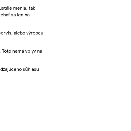
ustále menia, tak
iehať sa len na
servis, alebo výrobcu
. Toto nemá vplyv na
ádzajúceho súhlasu