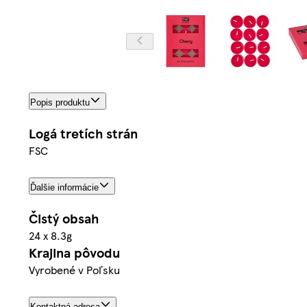
Popis produktu
Logá tretích strán
FSC
Ďalšie informácie
Čistý obsah
24 x 8.3g
Krajina pôvodu
Vyrobené v Poľsku
Kontaktná adresa