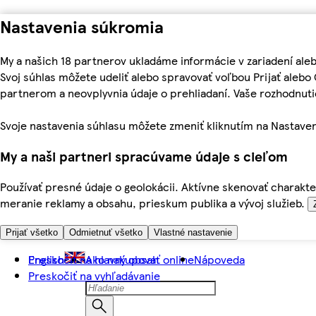
Nastavenia súkromia
My a našich 18 partnerov ukladáme informácie v zariadení ale
Svoj súhlas môžete udeliť alebo spravovať voľbou Prijať aleb
partnerom a neovplyvnia údaje o prehliadaní. Vaše rozhodnu
Svoje nastavenia súhlasu môžete zmeniť kliknutím na Nastaven
My a naši partneri spracúvame údaje s cieľom
Používať presné údaje o geolokácii. Aktívne skenovať charakter
meranie reklamy a obsahu, prieskum publika a vývoj služieb.
Prijať všetko
Odmietnuť všetko
Vlastné nastavenie
Preskočiť na hlavný obsah
English
Ako nakupovať online
Nápoveda
Preskočiť na vyhľadávanie