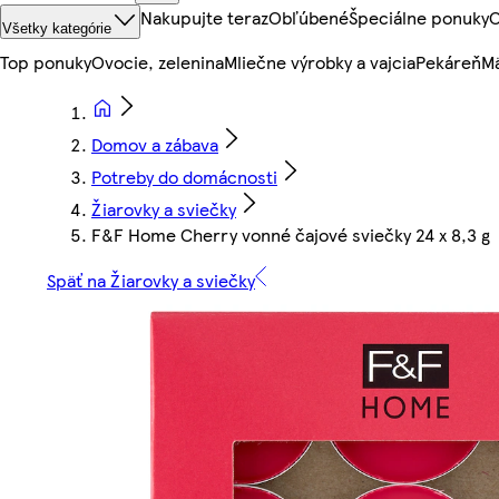
Nakupujte teraz
Obľúbené
Špeciálne ponuky
O
Všetky kategórie
Top ponuky
Ovocie, zelenina
Mliečne výrobky a vajcia
Pekáreň
Mä
Domov a zábava
Potreby do domácnosti
Žiarovky a sviečky
F&F Home Cherry vonné čajové sviečky 24 x 8,3 g
Späť na Žiarovky a sviečky