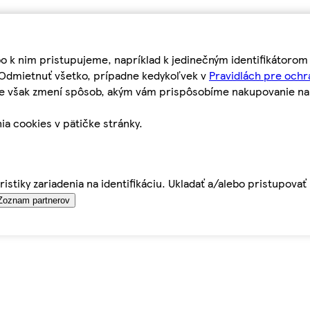
bo k nim pristupujeme, napríklad k jedinečným identifikátoro
o Odmietnuť všetko, prípadne kedykoľvek v
Pravidlách pre ochr
tie však zmení spôsob, akým vám prispôsobíme nakupovanie n
ia cookies v pätičke stránky.
istiky zariadenia na identifikáciu. Ukladať a/alebo pristupova
Zoznam partnerov