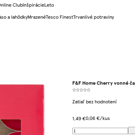
nline Club
Inšpirácie
Leto
so a lahôdky
Mrazené
Tesco Finest
Trvanlivé potraviny
F&F Home Cherry vonné čajo
Zatiaľ bez hodnotení
0,06 €/kus
1,49 €