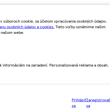
m v súboroch cookie, za účelom spracúvania osobných údajov.
anu osobných údajov a cookies.
Tieto voľby oznámime našim
a našom webe.
ť k informáciám na zariadení. Personalizovaná reklama a obsah,
Prihlásiť
Zaregistrovať
sa
sa