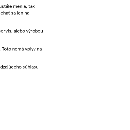
ustále menia, tak
iehať sa len na
servis, alebo výrobcu
. Toto nemá vplyv na
ádzajúceho súhlasu