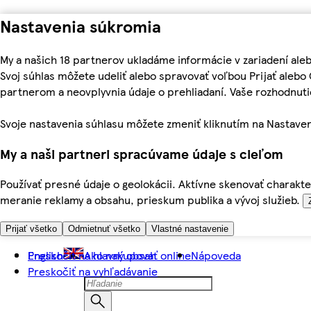
Nastavenia súkromia
My a našich 18 partnerov ukladáme informácie v zariadení ale
Svoj súhlas môžete udeliť alebo spravovať voľbou Prijať aleb
partnerom a neovplyvnia údaje o prehliadaní. Vaše rozhodnu
Svoje nastavenia súhlasu môžete zmeniť kliknutím na Nastaven
My a naši partneri spracúvame údaje s cieľom
Používať presné údaje o geolokácii. Aktívne skenovať charakter
meranie reklamy a obsahu, prieskum publika a vývoj služieb.
Prijať všetko
Odmietnuť všetko
Vlastné nastavenie
Preskočiť na hlavný obsah
English
Ako nakupovať online
Nápoveda
Preskočiť na vyhľadávanie