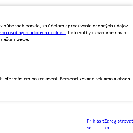
m v súboroch cookie, za účelom spracúvania osobných údajov.
anu osobných údajov a cookies.
Tieto voľby oznámime našim
a našom webe.
ť k informáciám na zariadení. Personalizovaná reklama a obsah,
Prihlásiť
Zaregistrovať
sa
sa