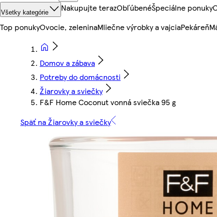
Nakupujte teraz
Obľúbené
Špeciálne ponuky
O
Všetky kategórie
Top ponuky
Ovocie, zelenina
Mliečne výrobky a vajcia
Pekáreň
Mä
Domov a zábava
Potreby do domácnosti
Žiarovky a sviečky
F&F Home Coconut vonná sviečka 95 g
Späť na Žiarovky a sviečky