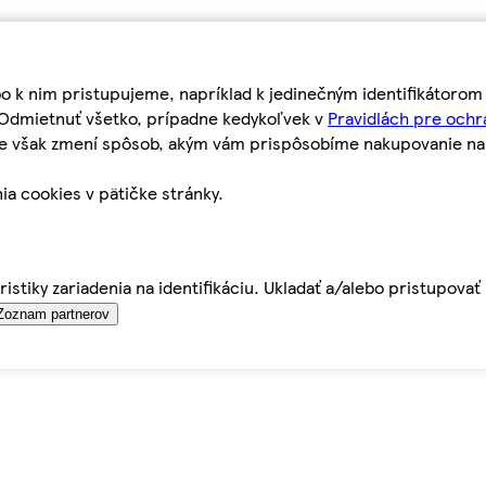
bo k nim pristupujeme, napríklad k jedinečným identifikátoro
o Odmietnuť všetko, prípadne kedykoľvek v
Pravidlách pre ochr
tie však zmení spôsob, akým vám prispôsobíme nakupovanie n
ia cookies v pätičke stránky.
istiky zariadenia na identifikáciu. Ukladať a/alebo pristupova
Zoznam partnerov