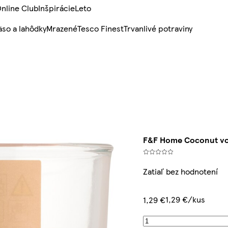
nline Club
Inšpirácie
Leto
so a lahôdky
Mrazené
Tesco Finest
Trvanlivé potraviny
F&F Home Coconut vo
Zatiaľ bez hodnotení
1,29 €/kus
1,29 €