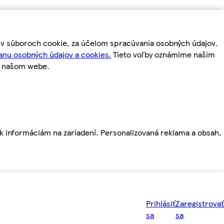
m v súboroch cookie, za účelom spracúvania osobných údajov.
anu osobných údajov a cookies.
Tieto voľby oznámime našim
a našom webe.
ť k informáciám na zariadení. Personalizovaná reklama a obsah,
Prihlásiť
Zaregistrovať
sa
sa