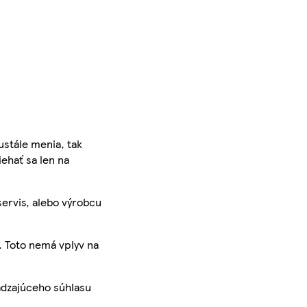
ustále menia, tak
iehať sa len na
servis, alebo výrobcu
. Toto nemá vplyv na
ádzajúceho súhlasu