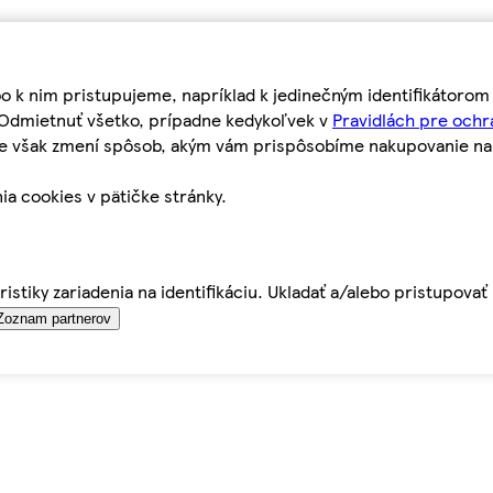
bo k nim pristupujeme, napríklad k jedinečným identifikátoro
o Odmietnuť všetko, prípadne kedykoľvek v
Pravidlách pre ochr
tie však zmení spôsob, akým vám prispôsobíme nakupovanie n
ia cookies v pätičke stránky.
istiky zariadenia na identifikáciu. Ukladať a/alebo pristupova
Zoznam partnerov