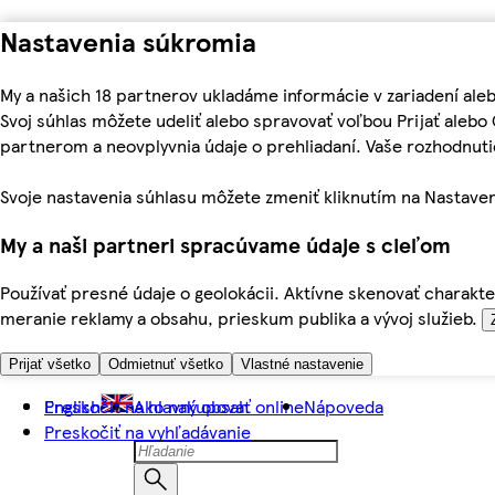
Nastavenia súkromia
My a našich 18 partnerov ukladáme informácie v zariadení ale
Svoj súhlas môžete udeliť alebo spravovať voľbou Prijať aleb
partnerom a neovplyvnia údaje o prehliadaní. Vaše rozhodnu
Svoje nastavenia súhlasu môžete zmeniť kliknutím na Nastaven
My a naši partneri spracúvame údaje s cieľom
Používať presné údaje o geolokácii. Aktívne skenovať charakter
meranie reklamy a obsahu, prieskum publika a vývoj služieb.
Prijať všetko
Odmietnuť všetko
Vlastné nastavenie
Preskočiť na hlavný obsah
English
Ako nakupovať online
Nápoveda
Preskočiť na vyhľadávanie