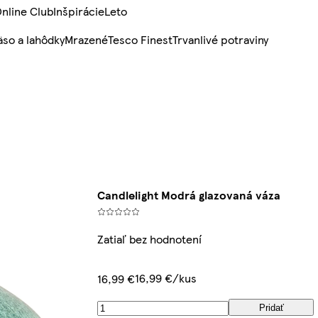
nline Club
Inšpirácie
Leto
so a lahôdky
Mrazené
Tesco Finest
Trvanlivé potraviny
Candlelight Modrá glazovaná váza
Zatiaľ bez hodnotení
16,99 €/kus
16,99 €
Pridať