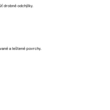
úť drobné odchýlky.
vané a leštené povrchy.