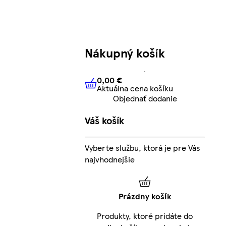
Nákupný košík
0,00 €
Aktuálna cena košíku
0,00 €
Aktuálna cena košíku
Objednať dodanie
Váš košík
Vyberte službu, ktorá je pre Vás
najvhodnejšie
Prázdny košík
Produkty, ktoré pridáte do