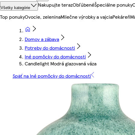
Nakupujte teraz
Obľúbené
Špeciálne ponuky
O
Všetky kategórie
Top ponuky
Ovocie, zelenina
Mliečne výrobky a vajcia
Pekáreň
Mä
Domov a zábava
Potreby do domácnosti
Iné pomôcky do domácnosti
Candlelight Modrá glazovaná váza
Späť na Iné pomôcky do domácnosti