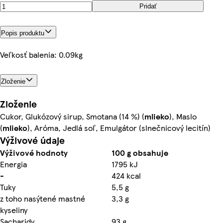
Pridať
Popis produktu
Veľkosť balenia: 0.09kg
Zloženie
Zloženie
Cukor, Glukózový sirup, Smotana (14 %) (
mlieko
), Maslo
(
mlieko
), Aróma, Jedlá soľ, Emulgátor (slnečnicový lecitín)
Výživové údaje
Výživové hodnoty
100 g obsahuje
Energia
1795 kJ
-
424 kcal
Tuky
5,5 g
z toho nasýtené mastné
3,3 g
kyseliny
Sacharidy
93 g