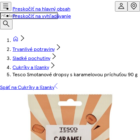
Preskočiť na hlavný obsah
Preskočiť na vyhľadávanie
Trvanlivé potraviny
Sladké pochutiny
Cukríky a lízanky
Tesco Smotanové dropsy s karamelovou príchuťou 90 g
Späť na Cukríky a lízanky