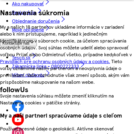
Ako nakupovať
Nastavenia súkromia
Registrácia
Objednanie doručenia
My a našich 18 partnerov ukladáme informácie v zariadení
Moje obľúbené
alebo k nim pristupujeme, napríklad k jedinečným
identifikátorom v súboroch cookie, za účelom spracúvania
Kontaktujte nás
osobných údajov. Svoj súhlas môžete udeliť alebo spravovať
voľbou Prijať alebo Odmietnuť všetko, prípadne kedykoľvek v
Tesco.sk
Pravidlách pre ochranu osobných údajov a cookies.
Tieto
Zákaznícka linka - 0800222333
voľby oznámime našim partnerom a neovplyvnia údaje o
Výber obchodu
prehliadaní. Vaše rozhodnutie však zmení spôsob, akým vám
prispôsobíme nakupovanie na našom webe.
followUs
Svoje nastavenia súhlasu môžete zmeniť kliknutím na
Nastavenia cookies v pätičke stránky.
My a naši partneri spracúvame údaje s cieľom
Používať presné údaje o geolokácii. Aktívne skenovať