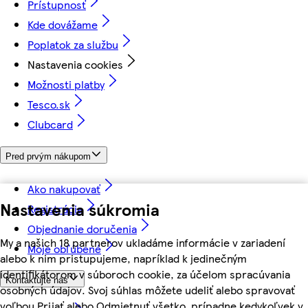
Prístupnosť
Kde dovážame
Poplatok za službu
Nastavenia cookies
Možnosti platby
Tesco.sk
Clubcard
Pred prvým nákupom
Ako nakupovať
Nastavenia súkromia
Registrácia
Objednanie doručenia
My a našich 18 partnerov ukladáme informácie v zariadení
Moje obľúbené
alebo k nim pristupujeme, napríklad k jedinečným
identifikátorom v súboroch cookie, za účelom spracúvania
Kontaktujte nás
osobných údajov. Svoj súhlas môžete udeliť alebo spravovať
voľbou Prijať alebo Odmietnuť všetko, prípadne kedykoľvek v