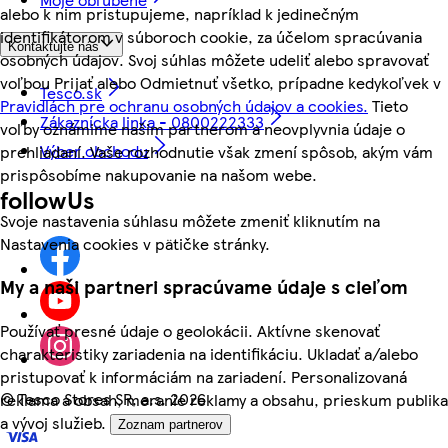
alebo k nim pristupujeme, napríklad k jedinečným
identifikátorom v súboroch cookie, za účelom spracúvania
Kontaktujte nás
osobných údajov. Svoj súhlas môžete udeliť alebo spravovať
voľbou Prijať alebo Odmietnuť všetko, prípadne kedykoľvek v
Tesco.sk
Pravidlách pre ochranu osobných údajov a cookies.
Tieto
Zákaznícka linka - 0800222333
voľby oznámime našim partnerom a neovplyvnia údaje o
Výber obchodu
prehliadaní. Vaše rozhodnutie však zmení spôsob, akým vám
prispôsobíme nakupovanie na našom webe.
followUs
Svoje nastavenia súhlasu môžete zmeniť kliknutím na
Nastavenia cookies v pätičke stránky.
My a naši partneri spracúvame údaje s cieľom
Používať presné údaje o geolokácii. Aktívne skenovať
charakteristiky zariadenia na identifikáciu. Ukladať a/alebo
pristupovať k informáciám na zariadení. Personalizovaná
©
Tesco Stores SR, a.s. 2026
reklama a obsah, meranie reklamy a obsahu, prieskum publika
a vývoj služieb.
Zoznam partnerov