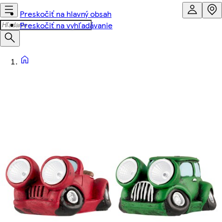
Preskočiť na hlavný obsah
Preskočiť na vyhľadávanie