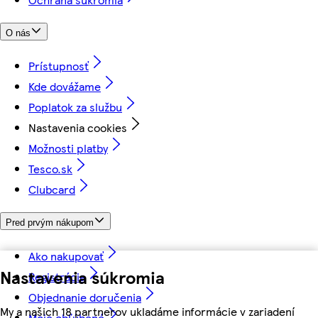
O nás
Prístupnosť
Kde dovážame
Poplatok za službu
Nastavenia cookies
Možnosti platby
Tesco.sk
Clubcard
Pred prvým nákupom
Ako nakupovať
Nastavenia súkromia
Registrácia
Objednanie doručenia
My a našich 18 partnerov ukladáme informácie v zariadení
Moje obľúbené