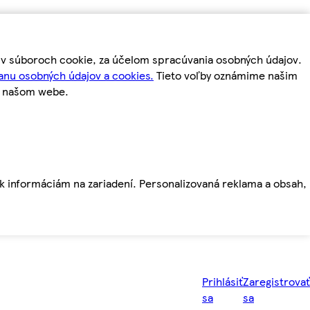
m v súboroch cookie, za účelom spracúvania osobných údajov.
anu osobných údajov a cookies.
Tieto voľby oznámime našim
a našom webe.
ť k informáciám na zariadení. Personalizovaná reklama a obsah,
Prihlásiť
Zaregistrovať
sa
sa