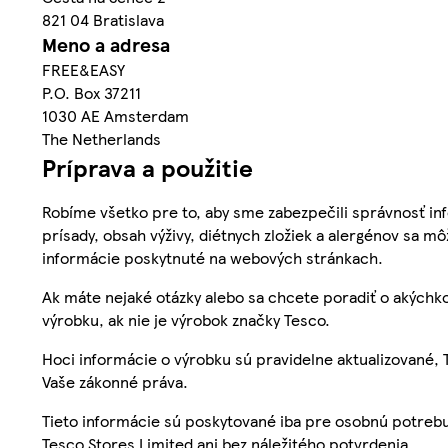
821 04 Bratislava
Meno a adresa
FREE&EASY
P.O. Box 37211
1030 AE Amsterdam
The Netherlands
Príprava a použitie
Robíme všetko pre to, aby sme zabezpečili správnosť inf
prísady, obsah výživy, diétnych zložiek a alergénov sa mô
informácie poskytnuté na webových stránkach.
Ak máte nejaké otázky alebo sa chcete poradiť o akýchko
výrobku, ak nie je výrobok značky Tesco.
Hoci informácie o výrobku sú pravidelne aktualizované
Vaše zákonné práva.
Tieto informácie sú poskytované iba pre osobnú potre
Tesco Stores Limited ani bez náležitého potvrdenia.