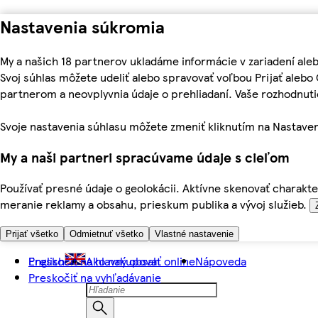
Nastavenia súkromia
My a našich 18 partnerov ukladáme informácie v zariadení ale
Svoj súhlas môžete udeliť alebo spravovať voľbou Prijať aleb
partnerom a neovplyvnia údaje o prehliadaní. Vaše rozhodnu
Svoje nastavenia súhlasu môžete zmeniť kliknutím na Nastaven
My a naši partneri spracúvame údaje s cieľom
Používať presné údaje o geolokácii. Aktívne skenovať charakter
meranie reklamy a obsahu, prieskum publika a vývoj služieb.
Prijať všetko
Odmietnuť všetko
Vlastné nastavenie
Preskočiť na hlavný obsah
English
Ako nakupovať online
Nápoveda
Preskočiť na vyhľadávanie