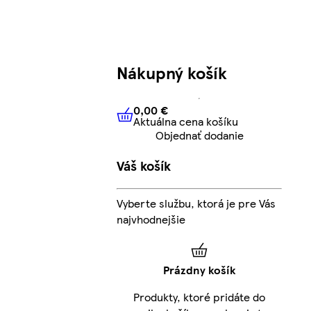
Nákupný košík
0,00 €
Aktuálna cena košíku
0,00 €
Aktuálna cena košíku
Objednať dodanie
Váš košík
Vyberte službu, ktorá je pre Vás
najvhodnejšie
Prázdny košík
Produkty, ktoré pridáte do