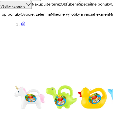
Nakupujte teraz
Obľúbené
Špeciálne ponuky
O
Všetky kategórie
Top ponuky
Ovocie, zelenina
Mliečne výrobky a vajcia
Pekáreň
Mä