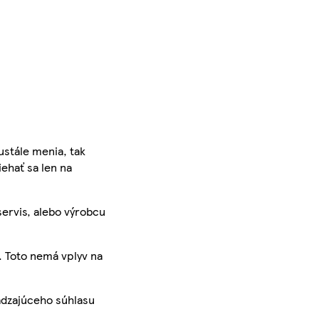
ustále menia, tak
iehať sa len na
servis, alebo výrobcu
. Toto nemá vplyv na
ádzajúceho súhlasu