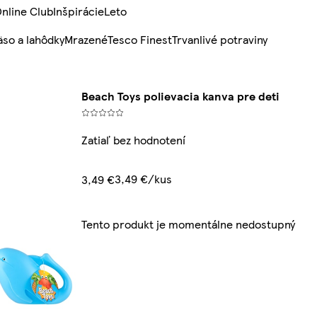
nline Club
Inšpirácie
Leto
so a lahôdky
Mrazené
Tesco Finest
Trvanlivé potraviny
Beach Toys polievacia kanva pre deti
Zatiaľ bez hodnotení
3,49 €/kus
3,49 €
Tento produkt je momentálne nedostupný