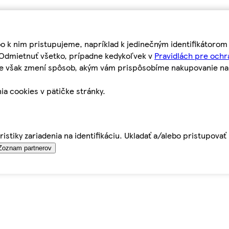
bo k nim pristupujeme, napríklad k jedinečným identifikátoro
o Odmietnuť všetko, prípadne kedykoľvek v
Pravidlách pre ochr
tie však zmení spôsob, akým vám prispôsobíme nakupovanie n
ia cookies v pätičke stránky.
istiky zariadenia na identifikáciu. Ukladať a/alebo pristupova
Zoznam partnerov