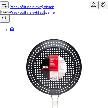
Preskočiť na hlavný obsah
Preskočiť na vyhľadávanie