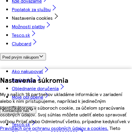
Kde dovážame
Poplatok za službu
Nastavenia cookies
Možnosti platby
Tesco.sk
Clubcard
Pred prvým nákupom
Ako nakupovať
Nastavenia súkromia
Registrácia
Objednanie doručenia
My a našich 18 partnerov ukladáme informácie v zariadení
Moje obľúbené
alebo k nim pristupujeme, napríklad k jedinečným
identifikátorom v súboroch cookie, za účelom spracúvania
Kontaktujte nás
osobných údajov. Svoj súhlas môžete udeliť alebo spravovať
voľbou Prijať alebo Odmietnuť všetko, prípadne kedykoľvek v
Tesco.sk
Pravidlách pre ochranu osobných údajov a cookies.
Tieto