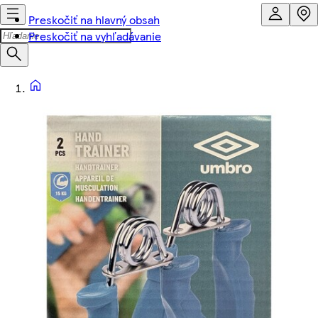
Preskočiť na hlavný obsah
Preskočiť na vyhľadávanie