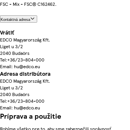
FSC - Mix - FSC® C162462.
Kontaktná adresa
Vrátiť
EDCO Magyarország Kft.
Liget u 3/2
2040 Budaörs
Tel:+36/23-804-000
Email: hu@edco.eu
Adresa distribútora
EDCO Magyarország Kft.
Liget u 3/2
2040 Budaörs
Tel:+36/23-804-000
Email: hu@edco.eu
Príprava a použitie
Robíme všetko pre to, aby sme zabezpečili správnosť