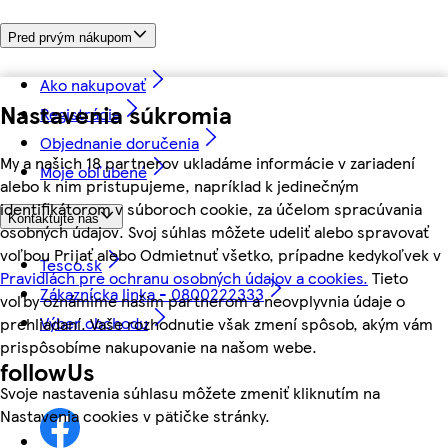
Pred prvým nákupom
Ako nakupovať
Nastavenia súkromia
Registrácia
Objednanie doručenia
My a našich 18 partnerov ukladáme informácie v zariadení
Moje obľúbené
alebo k nim pristupujeme, napríklad k jedinečným
identifikátorom v súboroch cookie, za účelom spracúvania
Kontaktujte nás
osobných údajov. Svoj súhlas môžete udeliť alebo spravovať
voľbou Prijať alebo Odmietnuť všetko, prípadne kedykoľvek v
Tesco.sk
Pravidlách pre ochranu osobných údajov a cookies.
Tieto
Zákaznícka linka - 0800222333
voľby oznámime našim partnerom a neovplyvnia údaje o
Výber obchodu
prehliadaní. Vaše rozhodnutie však zmení spôsob, akým vám
prispôsobíme nakupovanie na našom webe.
followUs
Svoje nastavenia súhlasu môžete zmeniť kliknutím na
Nastavenia cookies v pätičke stránky.