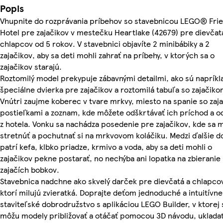
Popis
Vhupnite do rozprávania príbehov so stavebnicou LEGO® Fri
Hotel pre zajačikov v mestečku Heartlake (42679) pre dievčat
chlapcov od 5 rokov. V stavebnici objavíte 2 minibábiky a 2
zajačikov, aby sa deti mohli zahrať na príbehy, v ktorých sa o
zajačikov starajú.
Roztomilý model prekypuje zábavnými detailmi, ako sú napríkl
špeciálne dvierka pre zajačikov a roztomilá tabuľa so zajačiko
Vnútri zaujme koberec v tvare mrkvy, miesto na spanie so zaj
postieľkami a zoznam, kde môžete odškrtávať ich príchod a 
z hotela. Vonku sa nachádza posedenie pre zajačikov, kde sa 
stretnúť a pochutnať si na mrkvovom koláčiku. Medzi ďalšie d
patrí kefa, klbko priadze, krmivo a voda, aby sa deti mohli o
zajačikov pekne postarať, no nechýba ani lopatka na zbieranie
zajačích bobkov.
Stavebnica nadchne ako skvelý darček pre dievčatá a chlapco
ktorí milujú zvieratká. Doprajte deťom jednoduché a intuitívne
staviteľské dobrodružstvo s aplikáciou LEGO Builder, v ktorej 
môžu modely približovať a otáčať pomocou 3D návodu, ukladať