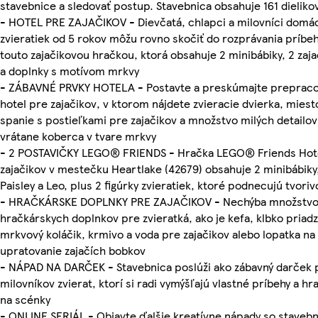
stavebnice a sledovať postup. Stavebnica obsahuje 161 dieliko
- HOTEL PRE ZAJAČIKOV - Dievčatá, chlapci a milovníci domá
zvieratiek od 5 rokov môžu rovno skočiť do rozprávania príbe
touto zajačikovou hračkou, ktorá obsahuje 2 minibábiky, 2 zaja
a doplnky s motívom mrkvy
- ZÁBAVNÉ PRVKY HOTELA - Postavte a preskúmajte preprac
hotel pre zajačikov, v ktorom nájdete zvieracie dvierka, miest
spanie s postieľkami pre zajačikov a množstvo milých detailov
vrátane koberca v tvare mrkvy
- 2 POSTAVIČKY LEGO® FRIENDS - Hračka LEGO® Friends Hot
zajačikov v mestečku Heartlake (42679) obsahuje 2 minibábiky
Paisley a Leo, plus 2 figúrky zvieratiek, ktoré podnecujú tvoriv
- HRAČKÁRSKE DOPLNKY PRE ZAJAČIKOV - Nechýba množstv
hračkárskych doplnkov pre zvieratká, ako je kefa, klbko priadz
mrkvový koláčik, krmivo a voda pre zajačikov alebo lopatka na
upratovanie zajačích bobkov
- NÁPAD NA DARČEK - Stavebnica poslúži ako zábavný darček 
milovníkov zvierat, ktorí si radi vymýšľajú vlastné príbehy a hra
na scénky
- ONLINE SERIÁL - Objavte ďalšie kreatívne nápady so staveb