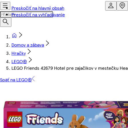
Preskočiť na hlavný obsah
Preskočiť na vyhľadávanie
Domov a zábava
Hračky
LEGO®
LEGO Friends 42679 Hotel pre zajačikov v mestečku Hea
Späť na LEGO®