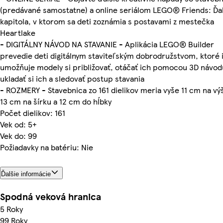
(predávané samostatne) a online seriálom LEGO® Friends: Ďal
kapitola, v ktorom sa deti zoznámia s postavami z mestečka
Heartlake
- DIGITÁLNY NÁVOD NA STAVANIE - Aplikácia LEGO® Builder
prevedie deti digitálnym staviteľským dobrodružstvom, ktoré
umožňuje modely si približovať, otáčať ich pomocou 3D návod
ukladať si ich a sledovať postup stavania
- ROZMERY - Stavebnica zo 161 dielikov meria vyše 11 cm na vý
13 cm na šírku a 12 cm do hĺbky
Počet dielikov: 161
Vek od: 5+
Vek do: 99
Požiadavky na batériu: Nie
Ďalšie informácie
Spodná veková hranica
5 Roky
99 Roky