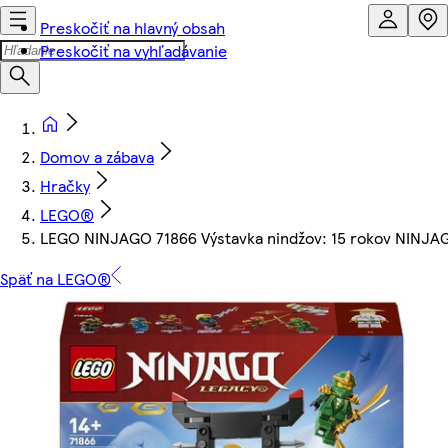
Preskočiť na hlavný obsah
Preskočiť na vyhľadávanie
Domov a zábava
Hračky
LEGO®
LEGO NINJAGO 71866 Výstavka nindžov: 15 rokov NINJA
Späť na LEGO®