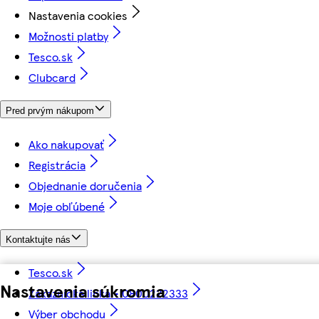
Nastavenia cookies
Možnosti platby
Tesco.sk
Clubcard
Pred prvým nákupom
Ako nakupovať
Registrácia
Objednanie doručenia
Moje obľúbené
Kontaktujte nás
Tesco.sk
Nastavenia súkromia
Zákaznícka linka - 0800222333
Výber obchodu