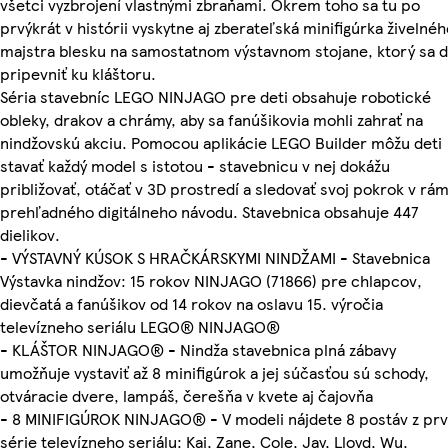
všetci vyzbrojení vlastnými zbraňami. Okrem toho sa tu po
prvýkrát v histórii vyskytne aj zberateľská minifigúrka živelnéh
majstra blesku na samostatnom výstavnom stojane, ktorý sa 
pripevniť ku kláštoru.
Séria stavebníc LEGO NINJAGO pre deti obsahuje robotické
obleky, drakov a chrámy, aby sa fanúšikovia mohli zahrať na
nindžovskú akciu. Pomocou aplikácie LEGO Builder môžu deti
stavať každý model s istotou - stavebnicu v nej dokážu
približovať, otáčať v 3D prostredí a sledovať svoj pokrok v rám
prehľadného digitálneho návodu. Stavebnica obsahuje 447
dielikov.
- VÝSTAVNÝ KÚSOK S HRAČKÁRSKYMI NINDŽAMI - Stavebnica
Výstavka nindžov: 15 rokov NINJAGO (71866) pre chlapcov,
dievčatá a fanúšikov od 14 rokov na oslavu 15. výročia
televízneho seriálu LEGO® NINJAGO®
- KLÁŠTOR NINJAGO® - Nindža stavebnica plná zábavy
umožňuje vystaviť až 8 minifigúrok a jej súčasťou sú schody,
otváracie dvere, lampáš, čerešňa v kvete aj čajovňa
- 8 MINIFIGÚROK NINJAGO® - V modeli nájdete 8 postáv z prv
série televízneho seriálu: Kai, Zane, Cole, Jay, Lloyd, Wu,