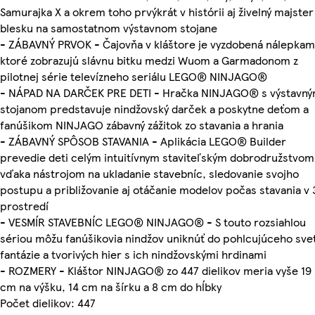
Samurajka X a okrem toho prvýkrát v histórii aj živelný majster
blesku na samostatnom výstavnom stojane
- ZÁBAVNÝ PRVOK - Čajovňa v kláštore je vyzdobená nálepkam
ktoré zobrazujú slávnu bitku medzi Wuom a Garmadonom z
pilotnej série televízneho seriálu LEGO® NINJAGO®
- NÁPAD NA DARČEK PRE DETI - Hračka NINJAGO® s výstavn
stojanom predstavuje nindžovský darček a poskytne deťom a
fanúšikom NINJAGO zábavný zážitok zo stavania a hrania
- ZÁBAVNÝ SPÔSOB STAVANIA - Aplikácia LEGO® Builder
prevedie deti celým intuitívnym staviteľským dobrodružstvom
vďaka nástrojom na ukladanie stavebníc, sledovanie svojho
postupu a približovanie aj otáčanie modelov počas stavania v
prostredí
- VESMÍR STAVEBNÍC LEGO® NINJAGO® - S touto rozsiahlou
sériou môžu fanúšikovia nindžov uniknúť do pohlcujúceho sve
fantázie a tvorivých hier s ich nindžovskými hrdinami
- ROZMERY - Kláštor NINJAGO® zo 447 dielikov meria vyše 19
cm na výšku, 14 cm na šírku a 8 cm do hĺbky
Počet dielikov: 447