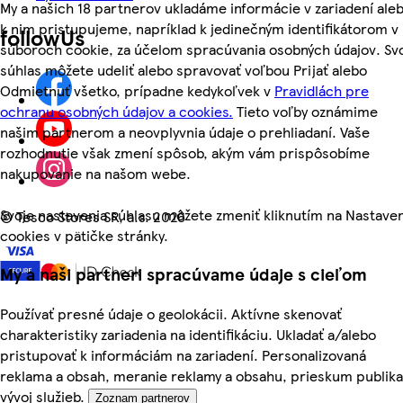
My a našich 18 partnerov ukladáme informácie v zariadení ale
k nim pristupujeme, napríklad k jedinečným identifikátorom v
followUs
súboroch cookie, za účelom spracúvania osobných údajov. Sv
súhlas môžete udeliť alebo spravovať voľbou Prijať alebo
Odmietnuť všetko, prípadne kedykoľvek v
Pravidlách pre
ochranu osobných údajov a cookies.
Tieto voľby oznámime
našim partnerom a neovplyvnia údaje o prehliadaní. Vaše
rozhodnutie však zmení spôsob, akým vám prispôsobíme
nakupovanie na našom webe.
Svoje nastavenia súhlasu môžete zmeniť kliknutím na Nastave
©
Tesco Stores SR, a.s. 2026
cookies v pätičke stránky.
My a naši partneri spracúvame údaje s cieľom
Používať presné údaje o geolokácii. Aktívne skenovať
charakteristiky zariadenia na identifikáciu. Ukladať a/alebo
pristupovať k informáciám na zariadení. Personalizovaná
reklama a obsah, meranie reklamy a obsahu, prieskum publika
vývoj služieb.
Zoznam partnerov