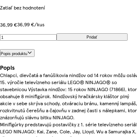
Zatiaľ bez hodnotení
36,99 €/kus
36,99 €
Pridať
Popis produktu
Popis
Chlapci, dievčatá a fanúšikovia nindžov od 14 rokov môžu osláv
15. výročie televízneho seriálu LEGO® NINJAGO® so
stavebnicou Výstavka nindžov: 15 rokov NINJAGO (71866), kto
obsahuje 8 minifigúrok. Nindžovský hračkársky kláštor plný
akcie v sebe skrýva schody, otváraciu bránu, kamenný lampáš
rozkvitnutú čerešňu a čajovňu v zadnej časti s nálepkami, kto
znázorňujú slávnu bitku NINJAGO.
Minifigúrky predstavujú postavičky z 1. série televízneho seriá
LEGO NINJAGO: Kai, Zane, Cole, Jay, Lloyd, Wu a Samurajka X,