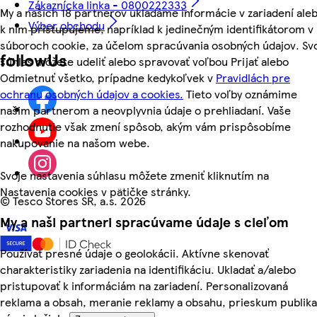
Zákaznícka linka - 0800222333
My a našich 18 partnerov ukladáme informácie v zariadení ale
Výber obchodu
k nim pristupujeme, napríklad k jedinečným identifikátorom v
súboroch cookie, za účelom spracúvania osobných údajov. Sv
followUs
súhlas môžete udeliť alebo spravovať voľbou Prijať alebo
Odmietnuť všetko, prípadne kedykoľvek v
Pravidlách pre
ochranu osobných údajov a cookies.
Tieto voľby oznámime
našim partnerom a neovplyvnia údaje o prehliadaní. Vaše
rozhodnutie však zmení spôsob, akým vám prispôsobíme
nakupovanie na našom webe.
Svoje nastavenia súhlasu môžete zmeniť kliknutím na
Nastavenia cookies v pätičke stránky.
©
Tesco Stores SR, a.s. 2026
My a naši partneri spracúvame údaje s cieľom
Používať presné údaje o geolokácii. Aktívne skenovať
charakteristiky zariadenia na identifikáciu. Ukladať a/alebo
pristupovať k informáciám na zariadení. Personalizovaná
reklama a obsah, meranie reklamy a obsahu, prieskum publika