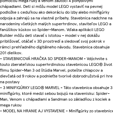
pomocou mega ruky a Venom zaútočí 4 pohyblivými
chápadlami. Deti si môžu model LEGO vystaviť na pevnej
podložke s ceduľkou ako dekoráciu do izby alebo minifigúrky
odpoja a zahrajú sa na vlastné príbehy. Stavebnica nadchne na
narodeniny všetkých malých superhrdinov, staviteľov LEGO a
fanúšikov kúskov so Spider-Manom. Vďaka aplikácii LEGO
Builder môžu deti stavať s istotou - model v nej dokážu
približovať, otáčať v 3D prostredí a sledovať svoj pokrok v
rámci prehľadného digitálneho návodu. Stavebnica obsahuje
201 dielikov.
- STAVEBNICOVÁ HRAČKA SO SPIDER-MANOM - Vdýchnite s
touto zberateľskou superhrdinskou stavebnicou LEGO® život
filmu Spider-Man 3 od štúdia Marvel, potešte chlapcov a
dievčatá od 9 rokov a podnieťte tvorivé dobrodružstvá pri hre
na postavy
- 3 MINIFIGÚRKY LEGO® MARVEL - Táto stavebnica obsahuje 3
minifigúrky, ktoré medzi sebou bojujú na stavenisku: Spider-
Man, Venom s chápadlami a Sandman so základňou z kociek a
mega rukou
- MODEL NA HRANIE AJ VYSTAVENIE - Minifigúrky zo stavebnic