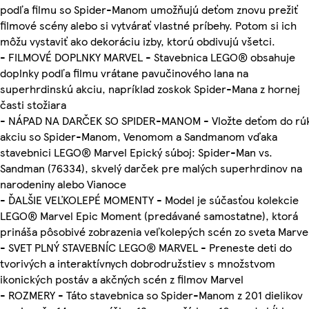
podľa filmu so Spider-Manom umožňujú deťom znovu prežiť
filmové scény alebo si vytvárať vlastné príbehy. Potom si ich
môžu vystaviť ako dekoráciu izby, ktorú obdivujú všetci.
- FILMOVÉ DOPLNKY MARVEL - Stavebnica LEGO® obsahuje
doplnky podľa filmu vrátane pavučinového lana na
superhrdinskú akciu, napríklad zoskok Spider-Mana z hornej
časti stožiara
- NÁPAD NA DARČEK SO SPIDER-MANOM - Vložte deťom do rú
akciu so Spider-Manom, Venomom a Sandmanom vďaka
stavebnici LEGO® Marvel Epický súboj: Spider-Man vs.
Sandman (76334), skvelý darček pre malých superhrdinov na
narodeniny alebo Vianoce
- ĎALŠIE VEĽKOLEPÉ MOMENTY - Model je súčasťou kolekcie
LEGO® Marvel Epic Moment (predávané samostatne), ktorá
prináša pôsobivé zobrazenia veľkolepých scén zo sveta Marve
- SVET PLNÝ STAVEBNÍC LEGO® MARVEL - Preneste deti do
tvorivých a interaktívnych dobrodružstiev s množstvom
ikonických postáv a akčných scén z filmov Marvel
- ROZMERY - Táto stavebnica so Spider-Manom z 201 dielikov