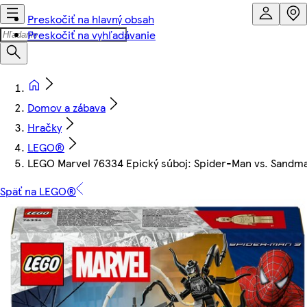
Preskočiť na hlavný obsah
Preskočiť na vyhľadávanie
Domov a zábava
Hračky
LEGO®
LEGO Marvel 76334 Epický súboj: Spider-Man vs. Sandm
Späť na LEGO®