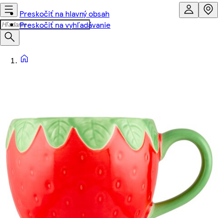
Preskočiť na hlavný obsah
Preskočiť na vyhľadávanie