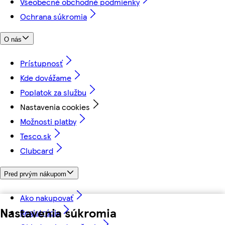
Všeobecné obchodné podmienky
Ochrana súkromia
O nás
Prístupnosť
Kde dovážame
Poplatok za službu
Nastavenia cookies
Možnosti platby
Tesco.sk
Clubcard
Pred prvým nákupom
Ako nakupovať
Nastavenia súkromia
Registrácia