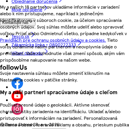
Objednanie doručenia
My a našich 18 partnerov ukladáme informácie v zariadení
Moje obľúbené
alebo k nim pristupujeme, napríklad k jedinečným
identifikátorom v súboroch cookie, za účelom spracúvania
Kontaktujte nás
osobných údajov. Svoj súhlas môžete udeliť alebo spravovať
voľbou Prijať alebo Odmietnuť všetko, prípadne kedykoľvek v
Tesco.sk
Pravidlách pre ochranu osobných údajov a cookies.
Tieto
Zákaznícka linka - 0800222333
voľby oznámime našim partnerom a neovplyvnia údaje o
Výber obchodu
prehliadaní. Vaše rozhodnutie však zmení spôsob, akým vám
prispôsobíme nakupovanie na našom webe.
followUs
Svoje nastavenia súhlasu môžete zmeniť kliknutím na
Nastavenia cookies v pätičke stránky.
My a naši partneri spracúvame údaje s cieľom
Používať presné údaje o geolokácii. Aktívne skenovať
charakteristiky zariadenia na identifikáciu. Ukladať a/alebo
pristupovať k informáciám na zariadení. Personalizovaná
©
Tesco Stores SR, a.s. 2026
reklama a obsah, meranie reklamy a obsahu, prieskum publika