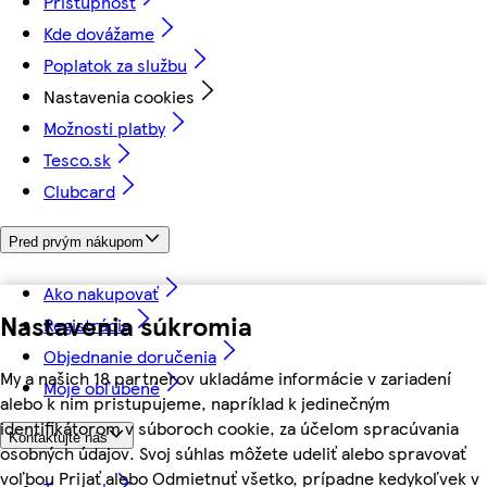
Prístupnosť
Kde dovážame
Poplatok za službu
Nastavenia cookies
Možnosti platby
Tesco.sk
Clubcard
Pred prvým nákupom
Ako nakupovať
Nastavenia súkromia
Registrácia
Objednanie doručenia
My a našich 18 partnerov ukladáme informácie v zariadení
Moje obľúbené
alebo k nim pristupujeme, napríklad k jedinečným
identifikátorom v súboroch cookie, za účelom spracúvania
Kontaktujte nás
osobných údajov. Svoj súhlas môžete udeliť alebo spravovať
voľbou Prijať alebo Odmietnuť všetko, prípadne kedykoľvek v