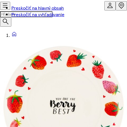
Preskočiť na hlavný obsah
Preskočiť na vyhľadávanie