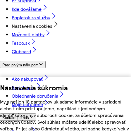
Prístupnosť
Kde dovážame
Poplatok za službu
Nastavenia cookies
Možnosti platby
Tesco.sk
Clubcard
Pred prvým nákupom
Ako nakupovať
Nastavenia súkromia
Registrácia
Objednanie doručenia
My a našich 18 partnerov ukladáme informácie v zariadení
Moje obľúbené
alebo k nim pristupujeme, napríklad k jedinečným
identifikátorom v súboroch cookie, za účelom spracúvania
Kontaktujte nás
osobných údajov. Svoj súhlas môžete udeliť alebo spravovať
voľbou Prijať alebo Odmietnuť všetko, prípadne kedykoľvek v