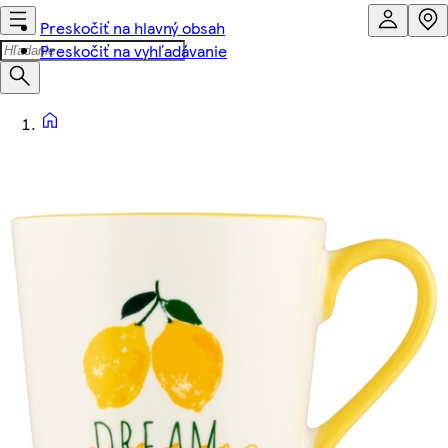
Preskočiť na hlavný obsah
Preskočiť na vyhľadávanie