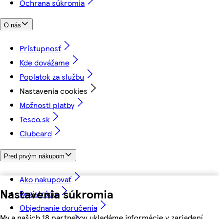
Ochrana súkromia
O nás
Prístupnosť
Kde dovážame
Poplatok za službu
Nastavenia cookies
Možnosti platby
Tesco.sk
Clubcard
Pred prvým nákupom
Ako nakupovať
Nastavenia súkromia
Registrácia
Objednanie doručenia
My a našich 18 partnerov ukladáme informácie v zariadení