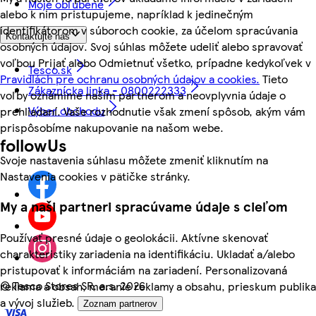
Moje obľúbené
alebo k nim pristupujeme, napríklad k jedinečným
identifikátorom v súboroch cookie, za účelom spracúvania
Kontaktujte nás
osobných údajov. Svoj súhlas môžete udeliť alebo spravovať
voľbou Prijať alebo Odmietnuť všetko, prípadne kedykoľvek v
Tesco.sk
Pravidlách pre ochranu osobných údajov a cookies.
Tieto
Zákaznícka linka - 0800222333
voľby oznámime našim partnerom a neovplyvnia údaje o
Výber obchodu
prehliadaní. Vaše rozhodnutie však zmení spôsob, akým vám
prispôsobíme nakupovanie na našom webe.
followUs
Svoje nastavenia súhlasu môžete zmeniť kliknutím na
Nastavenia cookies v pätičke stránky.
My a naši partneri spracúvame údaje s cieľom
Používať presné údaje o geolokácii. Aktívne skenovať
charakteristiky zariadenia na identifikáciu. Ukladať a/alebo
pristupovať k informáciám na zariadení. Personalizovaná
©
Tesco Stores SR, a.s. 2026
reklama a obsah, meranie reklamy a obsahu, prieskum publika
a vývoj služieb.
Zoznam partnerov