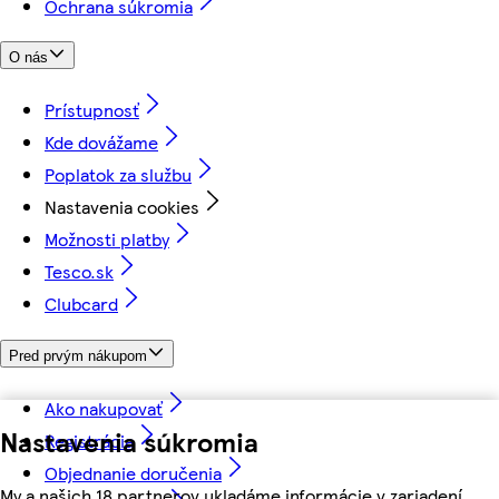
Ochrana súkromia
O nás
Prístupnosť
Kde dovážame
Poplatok za službu
Nastavenia cookies
Možnosti platby
Tesco.sk
Clubcard
Pred prvým nákupom
Ako nakupovať
Nastavenia súkromia
Registrácia
Objednanie doručenia
My a našich 18 partnerov ukladáme informácie v zariadení