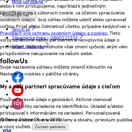
Moje obľúbené
alebo k nim pristupujeme, napríklad k jedinečným
identifikátorom v súboroch cookie, za účelom spracúvania
Kontaktujte nás
osobných údajov. Svoj súhlas môžete udeliť alebo spravovať
voľbou Prijať alebo Odmietnuť všetko, prípadne kedykoľvek v
Tesco.sk
Pravidlách pre ochranu osobných údajov a cookies.
Tieto
Zákaznícka linka - 0800222333
voľby oznámime našim partnerom a neovplyvnia údaje o
Výber obchodu
prehliadaní. Vaše rozhodnutie však zmení spôsob, akým vám
prispôsobíme nakupovanie na našom webe.
followUs
Svoje nastavenia súhlasu môžete zmeniť kliknutím na
Nastavenia cookies v pätičke stránky.
My a naši partneri spracúvame údaje s cieľom
Používať presné údaje o geolokácii. Aktívne skenovať
charakteristiky zariadenia na identifikáciu. Ukladať a/alebo
pristupovať k informáciám na zariadení. Personalizovaná
©
Tesco Stores SR, a.s. 2026
reklama a obsah, meranie reklamy a obsahu, prieskum publika
a vývoj služieb.
Zoznam partnerov