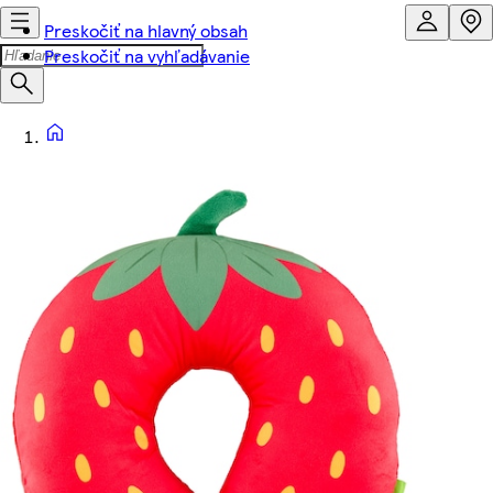
Preskočiť na hlavný obsah
Preskočiť na vyhľadávanie