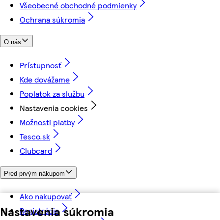
Všeobecné obchodné podmienky
Ochrana súkromia
O nás
Prístupnosť
Kde dovážame
Poplatok za službu
Nastavenia cookies
Možnosti platby
Tesco.sk
Clubcard
Pred prvým nákupom
Ako nakupovať
Nastavenia súkromia
Registrácia