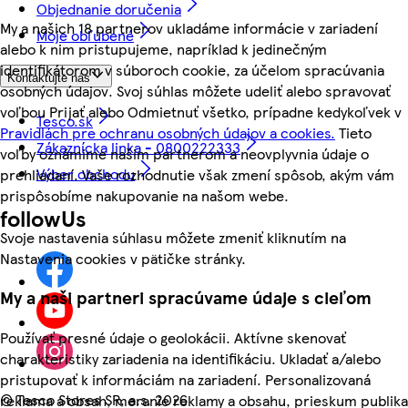
Objednanie doručenia
My a našich 18 partnerov ukladáme informácie v zariadení
Moje obľúbené
alebo k nim pristupujeme, napríklad k jedinečným
identifikátorom v súboroch cookie, za účelom spracúvania
Kontaktujte nás
osobných údajov. Svoj súhlas môžete udeliť alebo spravovať
voľbou Prijať alebo Odmietnuť všetko, prípadne kedykoľvek v
Tesco.sk
Pravidlách pre ochranu osobných údajov a cookies.
Tieto
Zákaznícka linka - 0800222333
voľby oznámime našim partnerom a neovplyvnia údaje o
Výber obchodu
prehliadaní. Vaše rozhodnutie však zmení spôsob, akým vám
prispôsobíme nakupovanie na našom webe.
followUs
Svoje nastavenia súhlasu môžete zmeniť kliknutím na
Nastavenia cookies v pätičke stránky.
My a naši partneri spracúvame údaje s cieľom
Používať presné údaje o geolokácii. Aktívne skenovať
charakteristiky zariadenia na identifikáciu. Ukladať a/alebo
pristupovať k informáciám na zariadení. Personalizovaná
©
Tesco Stores SR, a.s. 2026
reklama a obsah, meranie reklamy a obsahu, prieskum publika