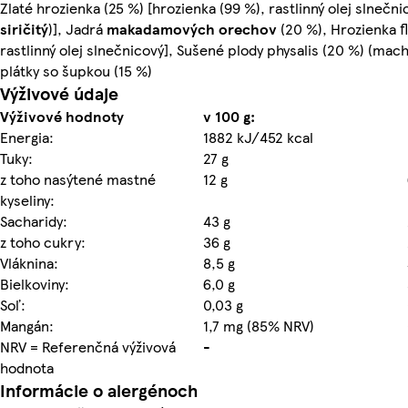
Zlaté hrozienka (25 %) [hrozienka (99 %), rastlinný olej slnečni
siričitý
)], Jadrá
makadamových orechov
(20 %), Hrozienka f
rastlinný olej slnečnicový], Sušené plody physalis (20 %) (ma
plátky so šupkou (15 %)
Výživové údaje
Výživové hodnoty
v 100 g:
Energia:
1882 kJ/452 kcal
Tuky:
27 g
z toho nasýtené mastné
12 g
kyseliny:
Sacharidy:
43 g
z toho cukry:
36 g
Vláknina:
8,5 g
Bielkoviny:
6,0 g
Soľ:
0,03 g
Mangán:
1,7 mg (85% NRV)
NRV = Referenčná výživová
-
hodnota
Informácie o alergénoch