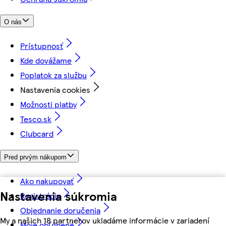
O nás
Prístupnosť
Kde dovážame
Poplatok za službu
Nastavenia cookies
Možnosti platby
Tesco.sk
Clubcard
Pred prvým nákupom
Ako nakupovať
Nastavenia súkromia
Registrácia
Objednanie doručenia
My a našich 18 partnerov ukladáme informácie v zariadení
Moje obľúbené