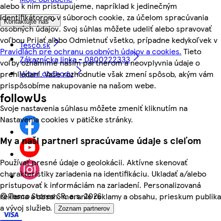
alebo k nim pristupujeme, napríklad k jedinečným
identifikátorom v súboroch cookie, za účelom spracúvania
Kontaktujte nás
osobných údajov. Svoj súhlas môžete udeliť alebo spravovať
voľbou Prijať alebo Odmietnuť všetko, prípadne kedykoľvek v
Tesco.sk
Pravidlách pre ochranu osobných údajov a cookies.
Tieto
Zákaznícka linka - 0800222333
voľby oznámime našim partnerom a neovplyvnia údaje o
Výber obchodu
prehliadaní. Vaše rozhodnutie však zmení spôsob, akým vám
prispôsobíme nakupovanie na našom webe.
followUs
Svoje nastavenia súhlasu môžete zmeniť kliknutím na
Nastavenia cookies v pätičke stránky.
My a naši partneri spracúvame údaje s cieľom
Používať presné údaje o geolokácii. Aktívne skenovať
charakteristiky zariadenia na identifikáciu. Ukladať a/alebo
pristupovať k informáciám na zariadení. Personalizovaná
©
Tesco Stores SR, a.s. 2026
reklama a obsah, meranie reklamy a obsahu, prieskum publika
a vývoj služieb.
Zoznam partnerov