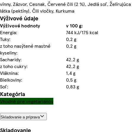
vínny, Zázvor, Cesnak, Červené čili (2 %), Jedlá soľ, Želírujúca
látka (pektíny), Čili vločky, Kurkuma
Výživové údaje
Výživové hodnoty
v 100 g:
Energia:
744 kJ/175 kcal
Tuky:
0,2 g
z toho nasýtené mastné
0,2 g
kyseliny:
Sacharidy:
42,2 g
z toho cukry:
42,2 g
Vláknina:
1,4 g
Bielkoviny:
0,5 g
Soľ:
0,83 g
Kategória
Vhodné pre vegetariánov
Skladovanie a príprava
Skladovanie