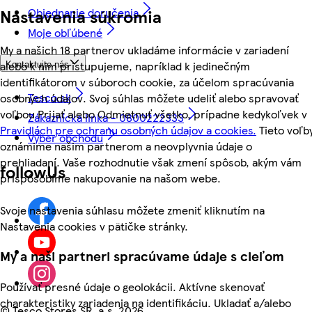
Objednanie doručenia
Nastavenia súkromia
Moje obľúbené
My a našich 18 partnerov ukladáme informácie v zariadení
alebo k nim pristupujeme, napríklad k jedinečným
Kontaktujte nás
identifikátorom v súboroch cookie, za účelom spracúvania
Tesco.sk
osobných údajov. Svoj súhlas môžete udeliť alebo spravovať
voľbou Prijať alebo Odmietnuť všetko, prípadne kedykoľvek v
Zákaznícka linka - 0800222333
Pravidlách pre ochranu osobných údajov a cookies.
Tieto voľb
Výber obchodu
oznámime našim partnerom a neovplyvnia údaje o
prehliadaní. Vaše rozhodnutie však zmení spôsob, akým vám
followUs
prispôsobíme nakupovanie na našom webe.
Svoje nastavenia súhlasu môžete zmeniť kliknutím na
Nastavenia cookies v pätičke stránky.
My a naši partneri spracúvame údaje s cieľom
Používať presné údaje o geolokácii. Aktívne skenovať
charakteristiky zariadenia na identifikáciu. Ukladať a/alebo
©
Tesco Stores SR, a.s. 2026