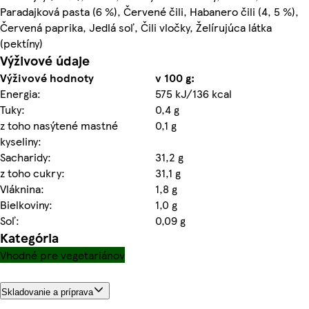
Paradajková pasta (6 %), Červené čili, Habanero čili (4, 5 %),
Červená paprika, Jedlá soľ, Čili vločky, Želírujúca látka
(pektíny)
Výživové údaje
Výživové hodnoty
v 100 g:
Energia:
575 kJ/136 kcal
Tuky:
0,4 g
z toho nasýtené mastné
0,1 g
kyseliny:
Sacharidy:
31,2 g
z toho cukry:
31,1 g
Vláknina:
1,8 g
Bielkoviny:
1,0 g
Soľ:
0,09 g
Kategória
Vhodné pre vegetariánov
Skladovanie a príprava