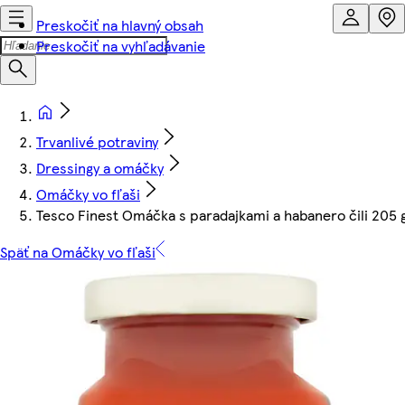
Preskočiť na hlavný obsah
Preskočiť na vyhľadávanie
Trvanlivé potraviny
Dressingy a omáčky
Omáčky vo fľaši
Tesco Finest Omáčka s paradajkami a habanero čili 205 
Späť na Omáčky vo fľaši