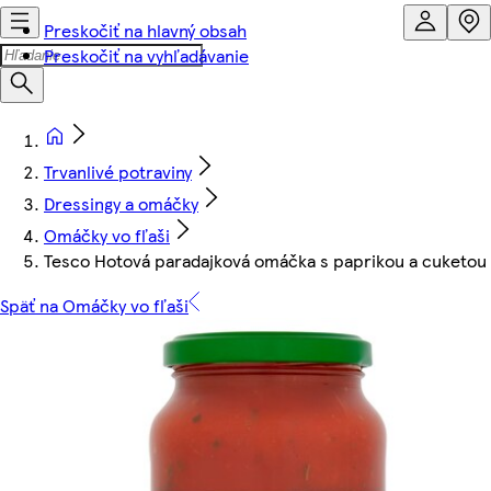
Preskočiť na hlavný obsah
Preskočiť na vyhľadávanie
Trvanlivé potraviny
Dressingy a omáčky
Omáčky vo fľaši
Tesco Hotová paradajková omáčka s paprikou a cuketou
Späť na Omáčky vo fľaši