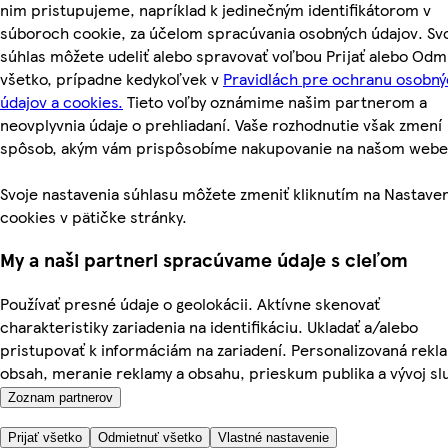
nim pristupujeme, napríklad k jedinečným identifikátorom v
súboroch cookie, za účelom spracúvania osobných údajov. Sv
súhlas môžete udeliť alebo spravovať voľbou Prijať alebo Odm
všetko, prípadne kedykoľvek v
Pravidlách pre ochranu osobn
údajov a cookies.
Tieto voľby oznámime našim partnerom a
neovplyvnia údaje o prehliadaní. Vaše rozhodnutie však zmení
spôsob, akým vám prispôsobíme nakupovanie na našom webe
Svoje nastavenia súhlasu môžete zmeniť kliknutím na Nastave
cookies v pätičke stránky.
My a naši partneri spracúvame údaje s cieľom
Používať presné údaje o geolokácii. Aktívne skenovať
charakteristiky zariadenia na identifikáciu. Ukladať a/alebo
pristupovať k informáciám na zariadení. Personalizovaná rekl
obsah, meranie reklamy a obsahu, prieskum publika a vývoj slu
Zoznam partnerov
Prijať všetko
Odmietnuť všetko
Vlastné nastavenie