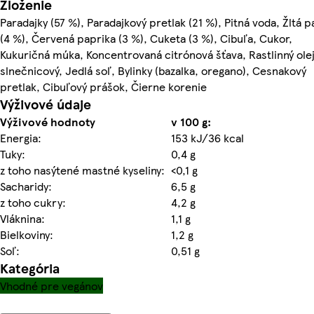
Zloženie
Paradajky (57 %), Paradajkový pretlak (21 %), Pitná voda, Žltá p
(4 %), Červená paprika (3 %), Cuketa (3 %), Cibuľa, Cukor,
Kukuričná múka, Koncentrovaná citrónová šťava, Rastlinný ole
slnečnicový, Jedlá soľ, Bylinky (bazalka, oregano), Cesnakový
pretlak, Cibuľový prášok, Čierne korenie
Výživové údaje
Výživové hodnoty
v 100 g:
Energia:
153 kJ/36 kcal
Tuky:
0,4 g
z toho nasýtené mastné kyseliny:
<0,1 g
Sacharidy:
6,5 g
z toho cukry:
4,2 g
Vláknina:
1,1 g
Bielkoviny:
1,2 g
Soľ:
0,51 g
Kategória
Vhodné pre vegánov